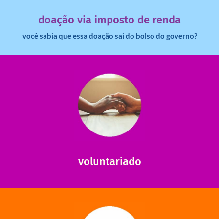
Você sabia que pessoas físicas podem destinar 3% do
doação via imposto de renda
você sabia que essa doação sai do bolso do governo?
saiba mais
saiba como nos ajudar.
ajudar com certos assuntos. Entre em contato conosco e
Somos muito carentes em voluntários que possam nos
voluntariado