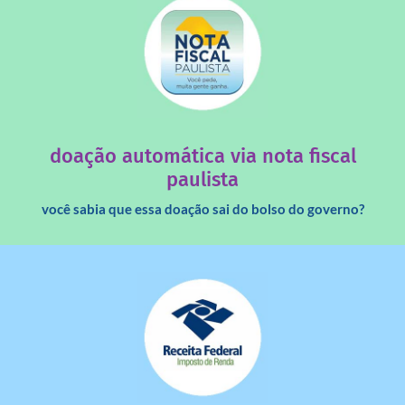
saiba mais
quando destinados à uma instituição sem fins lucrativos?
Você sabia que os créditos das notas fiscais são maiores
doação automática via nota fiscal
paulista
você sabia que essa doação sai do bolso do governo?
saiba mais
dinheiro deixa de ir para o governo?
imposto de renda para uma instituição e que esse