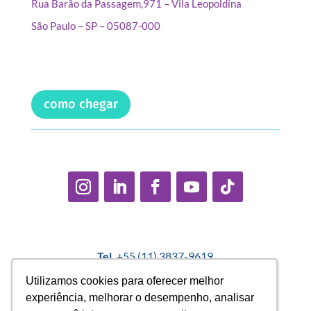
Rua Barão da Passagem,971 – Vila Leopoldina
São Paulo – SP – 05087-000
como chegar
Tel.
+55 (11) 3837-9619
E-mail:
contato@casadopequenocidadao.org.br
Utilizamos cookies para oferecer melhor
Utilizamos cookies para oferecer melhor
experiência, melhorar o desempenho, analisar
experiência, melhorar o desempenho, analisar
Política Interna de Proteção de Dados |
Encarregado de