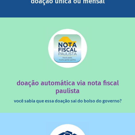
doação única ou mensal
saiba mais
quando destinados à uma instituição sem fins lucrativos?
Você sabia que os créditos das notas fiscais são maiores
doação automática via nota fiscal
paulista
você sabia que essa doação sai do bolso do governo?