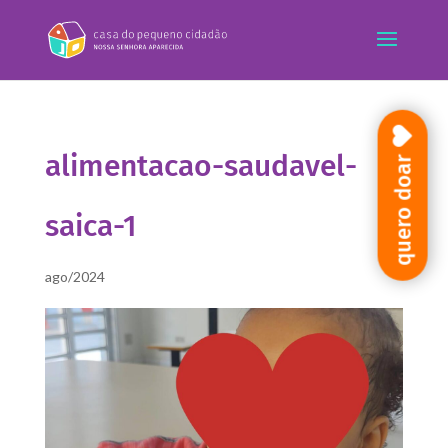
alimentacao-saudavel-
quero doar
saica-1
ago/2024