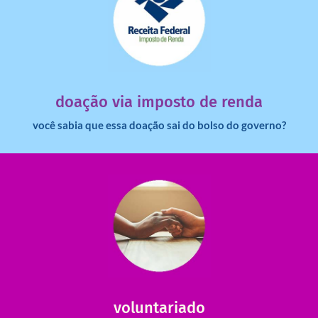
saiba mais
dinheiro deixa de ir para o governo?
imposto de renda para uma instituição e que esse
Você sabia que pessoas físicas podem destinar 3% do
doação via imposto de renda
você sabia que essa doação sai do bolso do governo?
saiba mais
saiba como nos ajudar.
ajudar com certos assuntos. Entre em contato conosco e
Somos muito carentes em voluntários que possam nos
voluntariado