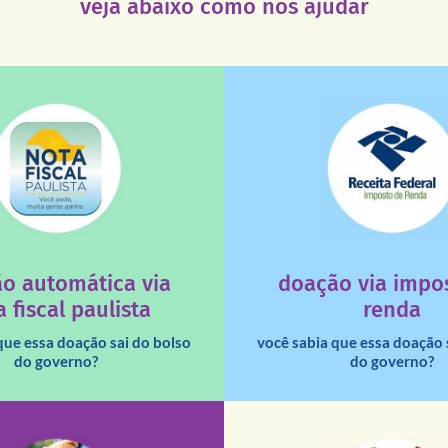
veja abaixo como nos ajudar
saiba mais
saiba mais
deixa de ir para o go
tuição sem fins lucrativos?
uma instituição e que ess
 maiores quando destinados à
destinar 3% do imposto de
o automática via
doação via impo
a que os créditos das notas
Você sabia que pessoas fí
 fiscal paulista
renda
que essa doação sai do bolso
você sabia que essa doação 
do governo?
do governo?