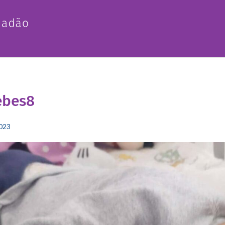
ebes8
2023