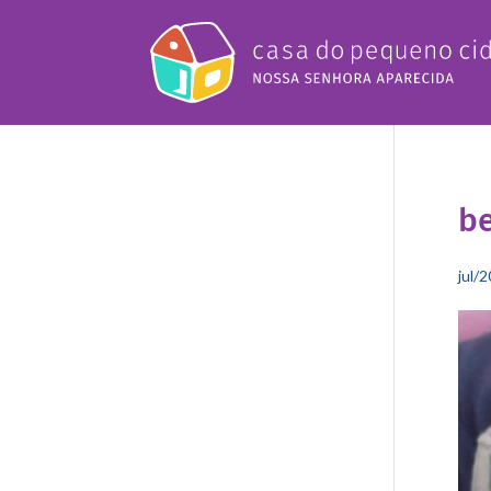
b
jul/