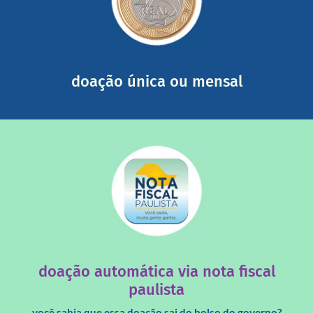
somada a de outras pessoas.
mail mostrando tudo o que fizemos com a sua ajuda
segurança e recebendo nossos relatórios mensais por e-
Você pode nos ajudar a partir de R$ 1/dia com total
doação única ou mensal
saiba mais
quando destinados à uma instituição sem fins lucrativos?
Você sabia que os créditos das notas fiscais são maiores
doação automática via nota fiscal
paulista
você sabia que essa doação sai do bolso do governo?