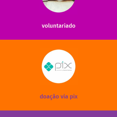
saiba como nos ajudar.
ajudar com certos assuntos. Entre em contato conosco e
Somos muito carentes em voluntários que possam nos
voluntariado
saiba mais
mantermos nossas unidades em funcionamento!
via PIX? Elas também são muito importantes para
Você sabia que recebemos também doações esporádicas
doação via pix