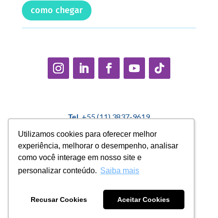
como chegar
Tel.
+55 (11) 3837-9619
E-mail:
contato@casadopequenocidadao.org.br
Utilizamos cookies para oferecer melhor
Utilizamos cookies para oferecer melhor
experiência, melhorar o desempenho, analisar
experiência, melhorar o desempenho, analisar
Política Interna de Proteção de Dados |
Encarregado de
como você interage em nosso site e
como você interage em nosso site e
Dados: Marcelo Correa |
denuncias@casadopequenocidadao.org.br
personalizar conteúdo.
personalizar conteúdo.
Saiba mais
Saiba mais
Aviso de Privacidade
|
Termos de Uso
|
Transparência
Recusar Cookies
Recusar Cookies
Aceitar Cookies
Aceitar Cookies