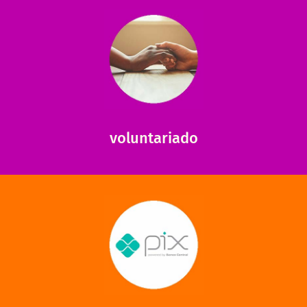
saiba mais
saiba como nos ajudar.
ajudar com certos assuntos. Entre em contato conosco e
Somos muito carentes em voluntários que possam nos
voluntariado
saiba mais
mantermos nossas unidades em funcionamento!
via PIX? Elas também são muito importantes para
Você sabia que recebemos também doações esporádicas