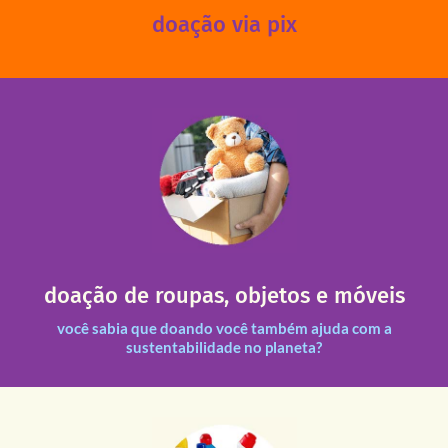
doação via pix
fale conosco
das 13h30 às 17h30 (sextas até às 16h30).
Leopoldina – De segunda a sexta, das 8h30 às 11h30 e
Você pode doar esses itens na Rua Belmonte, 547 – Vila
necessitadas.
doação de roupas, objetos e móveis
entre nossas unidades assim como outras instituições
Todas as doações recebidas são revisadas e divididas
você sabia que doando você também ajuda com a
sustentabilidade no planeta?