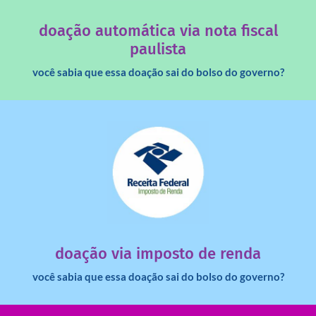
quando destinados à uma instituição sem fins lucrativos?
Você sabia que os créditos das notas fiscais são maiores
doação automática via nota fiscal
paulista
você sabia que essa doação sai do bolso do governo?
saiba mais
dinheiro deixa de ir para o governo?
imposto de renda para uma instituição e que esse
Você sabia que pessoas físicas podem destinar 3% do
doação via imposto de renda
você sabia que essa doação sai do bolso do governo?