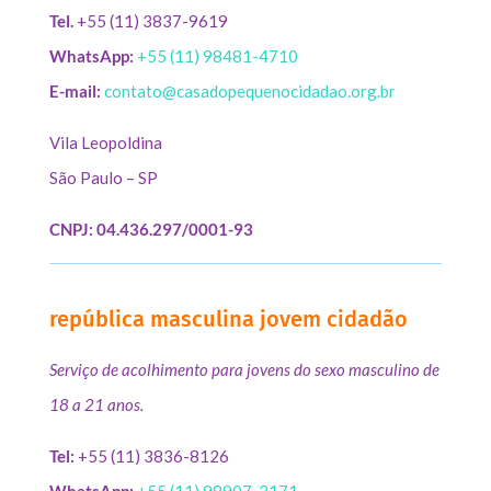
Tel.
+55 (11) 3837-9619
WhatsApp:
+55 (11) 98481-4710
E-mail:
contato@casadopequenocidadao.org.br
Vila Leopoldina
São Paulo – SP
CNPJ: 04.436.297/0001-93
república masculina jovem cidadão
Serviço de acolhimento para jovens do sexo masculino de
18 a 21 anos.
Tel:
+55 (11) 3836-8126
WhatsApp:
+55 (11) 98907-2171