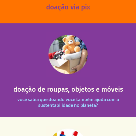
doação via pix
fale conosco
das 13h30 às 17h30 (sextas até às 16h30).
Leopoldina – De segunda a sexta, das 8h30 às 11h30 e
Você pode doar esses itens na Rua Belmonte, 547 – Vila
necessitadas.
doação de roupas, objetos e móveis
entre nossas unidades assim como outras instituições
Todas as doações recebidas são revisadas e divididas
você sabia que doando você também ajuda com a
sustentabilidade no planeta?