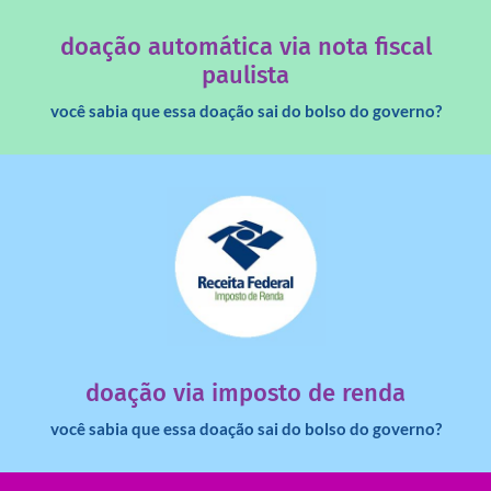
quando destinados à uma instituição sem fins lucrativos?
Você sabia que os créditos das notas fiscais são maiores
doação automática via nota fiscal
paulista
você sabia que essa doação sai do bolso do governo?
saiba mais
dinheiro deixa de ir para o governo?
imposto de renda para uma instituição e que esse
Você sabia que pessoas físicas podem destinar 3% do
doação via imposto de renda
você sabia que essa doação sai do bolso do governo?