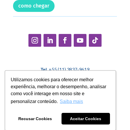
como chegar
Tel.
+55 (11) 3837-9619
E-mail:
contato@casadopequenocidadao.org.br
Utilizamos cookies para oferecer melhor
Utilizamos cookies para oferecer melhor
experiência, melhorar o desempenho, analisar
experiência, melhorar o desempenho, analisar
Política Interna de Proteção de Dados |
Encarregado de
como você interage em nosso site e
como você interage em nosso site e
Dados: Marcelo Correa |
denuncias@casadopequenocidadao.org.br
personalizar conteúdo.
personalizar conteúdo.
Saiba mais
Saiba mais
Aviso de Privacidade
|
Termos de Uso
|
Transparência
Recusar Cookies
Recusar Cookies
Aceitar Cookies
Aceitar Cookies