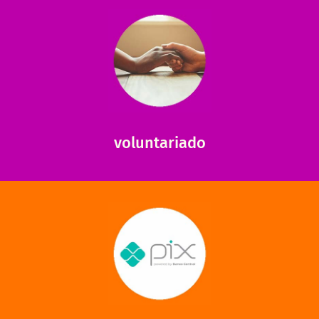
saiba mais
saiba como nos ajudar.
ajudar com certos assuntos. Entre em contato conosco e
Somos muito carentes em voluntários que possam nos
voluntariado
saiba mais
mantermos nossas unidades em funcionamento!
via PIX? Elas também são muito importantes para
Você sabia que recebemos também doações esporádicas