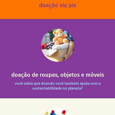
doação via pix
fale conosco
das 13h30 às 17h30 (sextas até às 16h30).
Leopoldina – De segunda a sexta, das 8h30 às 11h30 e
Você pode doar esses itens na Rua Belmonte, 547 – Vila
necessitadas.
doação de roupas, objetos e móveis
entre nossas unidades assim como outras instituições
Todas as doações recebidas são revisadas e divididas
você sabia que doando você também ajuda com a
sustentabilidade no planeta?