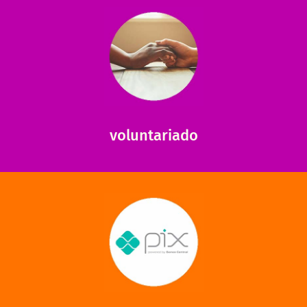
saiba mais
saiba como nos ajudar.
ajudar com certos assuntos. Entre em contato conosco e
Somos muito carentes em voluntários que possam nos
voluntariado
saiba mais
mantermos nossas unidades em funcionamento!
via PIX? Elas também são muito importantes para
Você sabia que recebemos também doações esporádicas