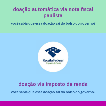
Você sabia que os créditos das notas fiscais são maiores
doação automática via nota fiscal
paulista
você sabia que essa doação sai do bolso do governo?
saiba mais
dinheiro deixa de ir para o governo?
imposto de renda para uma instituição e que esse
Você sabia que pessoas físicas podem destinar 3% do
doação via imposto de renda
você sabia que essa doação sai do bolso do governo?