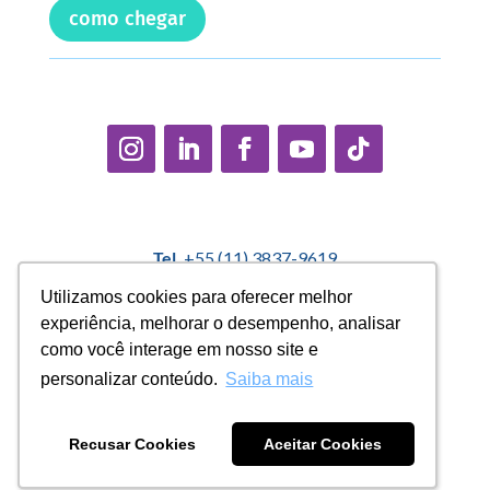
como chegar
Tel.
+55 (11) 3837-9619
E-mail:
contato@casadopequenocidadao.org.br
Utilizamos cookies para oferecer melhor
Utilizamos cookies para oferecer melhor
experiência, melhorar o desempenho, analisar
experiência, melhorar o desempenho, analisar
Política Interna de Proteção de Dados |
Encarregado de
como você interage em nosso site e
como você interage em nosso site e
Dados: Marcelo Correa |
denuncias@casadopequenocidadao.org.br
personalizar conteúdo.
personalizar conteúdo.
Saiba mais
Saiba mais
Aviso de Privacidade
|
Termos de Uso
|
Transparência
Recusar Cookies
Recusar Cookies
Aceitar Cookies
Aceitar Cookies