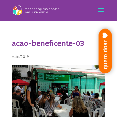
acao-beneficente-03
quero doar
maio/2019