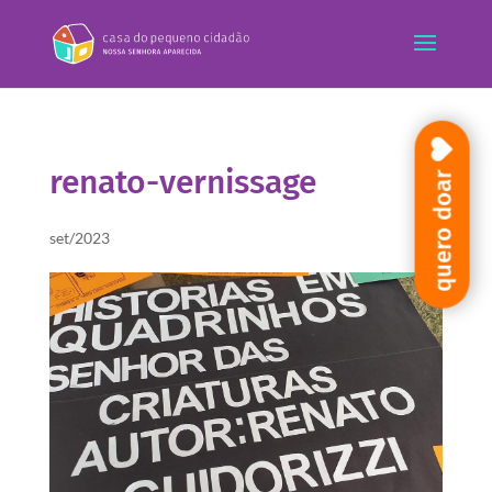
renato-vernissage
quero doar
set/2023