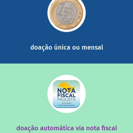
saiba mais
somada a de outras pessoas.
mail mostrando tudo o que fizemos com a sua ajuda
segurança e recebendo nossos relatórios mensais por e-
Você pode nos ajudar a partir de R$ 1/dia com total
doação única ou mensal
saiba mais
quando destinados à uma instituição sem fins lucrativos?
Você sabia que os créditos das notas fiscais são maiores
doação automática via nota fiscal