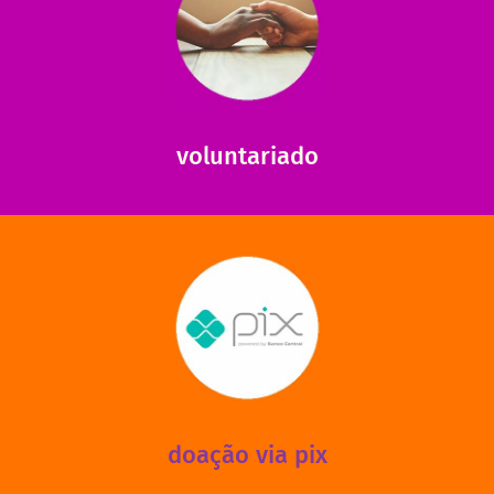
saiba mais
saiba como nos ajudar.
ajudar com certos assuntos. Entre em contato conosco e
Somos muito carentes em voluntários que possam nos
voluntariado
saiba mais
mantermos nossas unidades em funcionamento!
via PIX? Elas também são muito importantes para
Você sabia que recebemos também doações esporádicas
doação via pix