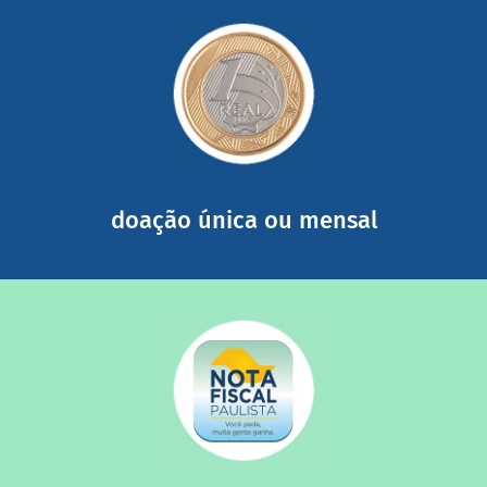
saiba mais
somada a de outras pessoas.
mail mostrando tudo o que fizemos com a sua ajuda
segurança e recebendo nossos relatórios mensais por e-
Você pode nos ajudar a partir de R$ 1/dia com total
doação única ou mensal
saiba mais
quando destinados à uma instituição sem fins lucrativos?