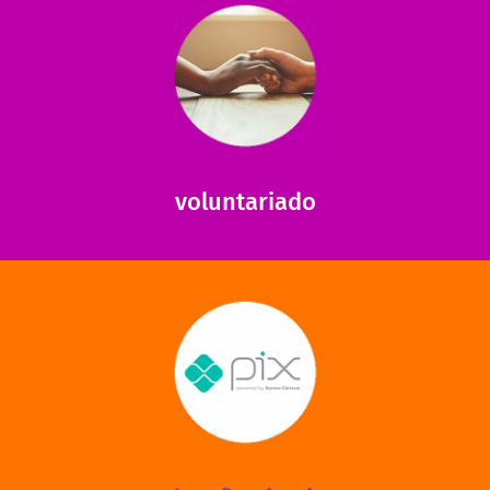
saiba mais
saiba como nos ajudar.
ajudar com certos assuntos. Entre em contato conosco e
Somos muito carentes em voluntários que possam nos
voluntariado
saiba mais
mantermos nossas unidades em funcionamento!
via PIX? Elas também são muito importantes para
Você sabia que recebemos também doações esporádicas