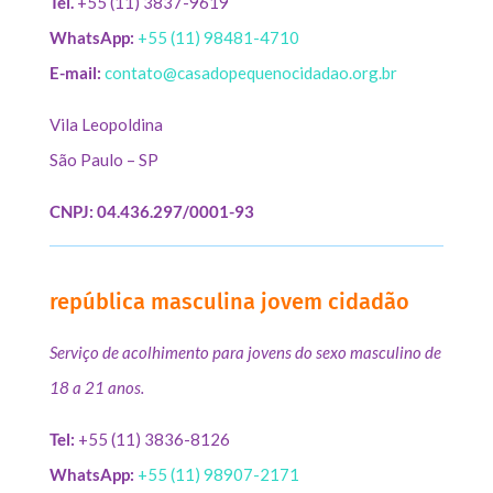
Tel.
+55 (11) 3837-9619
WhatsApp:
+55 (11) 98481-4710
E-mail:
contato@casadopequenocidadao.org.br
Vila Leopoldina
São Paulo – SP
CNPJ: 04.436.297/0001-93
república masculina jovem cidadão
Serviço de acolhimento para jovens do sexo masculino de
18 a 21 anos.
Tel:
+55 (11) 3836-8126
WhatsApp:
+55 (11) 98907-2171