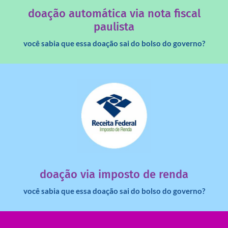
Você sabia que os créditos das notas fiscais são maiores
doação automática via nota fiscal
paulista
você sabia que essa doação sai do bolso do governo?
saiba mais
dinheiro deixa de ir para o governo?
imposto de renda para uma instituição e que esse
Você sabia que pessoas físicas podem destinar 3% do
doação via imposto de renda
você sabia que essa doação sai do bolso do governo?