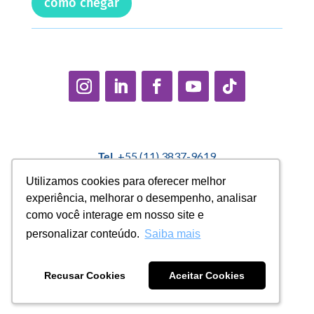
como chegar
Tel.
+55 (11) 3837-9619
E-mail:
contato@casadopequenocidadao.org.br
Utilizamos cookies para oferecer melhor
Utilizamos cookies para oferecer melhor
experiência, melhorar o desempenho, analisar
experiência, melhorar o desempenho, analisar
Política Interna de Proteção de Dados |
Encarregado de
como você interage em nosso site e
como você interage em nosso site e
Dados: Marcelo Correa |
denuncias@casadopequenocidadao.org.br
personalizar conteúdo.
personalizar conteúdo.
Saiba mais
Saiba mais
Aviso de Privacidade
|
Termos de Uso
|
Transparência
Recusar Cookies
Recusar Cookies
Aceitar Cookies
Aceitar Cookies