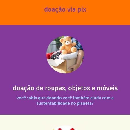
doação via pix
fale conosco
das 13h30 às 17h30 (sextas até às 16h30).
Leopoldina – De segunda a sexta, das 8h30 às 11h30 e
Você pode doar esses itens na Rua Belmonte, 547 – Vila
necessitadas.
doação de roupas, objetos e móveis
entre nossas unidades assim como outras instituições
Todas as doações recebidas são revisadas e divididas
você sabia que doando você também ajuda com a
sustentabilidade no planeta?