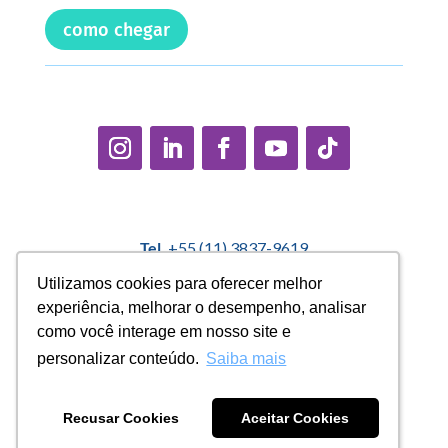
como chegar
Tel.
+55 (11) 3837-9619
E-mail:
contato@casadopequenocidadao.org.br
Utilizamos cookies para oferecer melhor
Utilizamos cookies para oferecer melhor
experiência, melhorar o desempenho, analisar
experiência, melhorar o desempenho, analisar
Política Interna de Proteção de Dados |
Encarregado de
como você interage em nosso site e
como você interage em nosso site e
Dados: Marcelo Correa |
denuncias@casadopequenocidadao.org.br
personalizar conteúdo.
personalizar conteúdo.
Saiba mais
Saiba mais
Aviso de Privacidade
|
Termos de Uso
|
Transparência
Recusar Cookies
Recusar Cookies
Aceitar Cookies
Aceitar Cookies