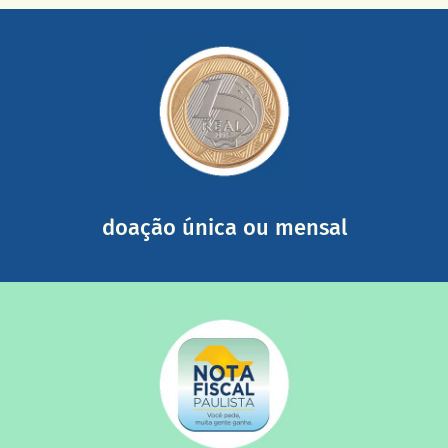
saiba mais
somada a de outras pessoas.
mail mostrando tudo o que fizemos com a sua ajuda
segurança e recebendo nossos relatórios mensais por e-
Você pode nos ajudar a partir de R$ 1/dia com total
doação única ou mensal
saiba mais