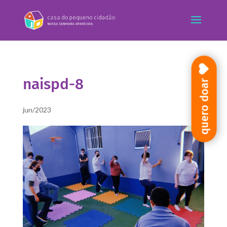
naispd-8
quero doar
jun/2023