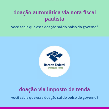
quando destinados à uma instituição sem fins lucrativos?
Você sabia que os créditos das notas fiscais são maiores
doação automática via nota fiscal
paulista
você sabia que essa doação sai do bolso do governo?
saiba mais
dinheiro deixa de ir para o governo?
imposto de renda para uma instituição e que esse
Você sabia que pessoas físicas podem destinar 3% do
doação via imposto de renda
você sabia que essa doação sai do bolso do governo?