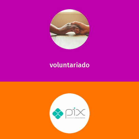
saiba mais
saiba como nos ajudar.
ajudar com certos assuntos. Entre em contato conosco e
Somos muito carentes em voluntários que possam nos
voluntariado
saiba mais
mantermos nossas unidades em funcionamento!
via PIX? Elas também são muito importantes para
Você sabia que recebemos também doações esporádicas