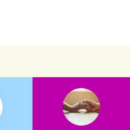
saiba mais
saiba como nos ajudar.
assuntos. Entre em contato conosco e
verno?
que possam nos ajudar com certos