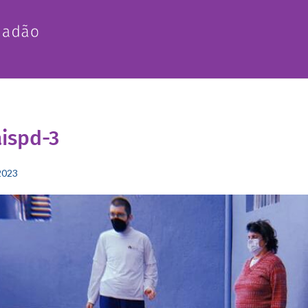
ispd-3
2023