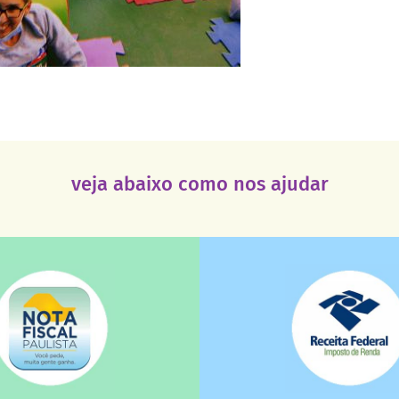
veja abaixo como nos ajudar
saiba mais
saiba mais
deixa de ir para o go
tuição sem fins lucrativos?