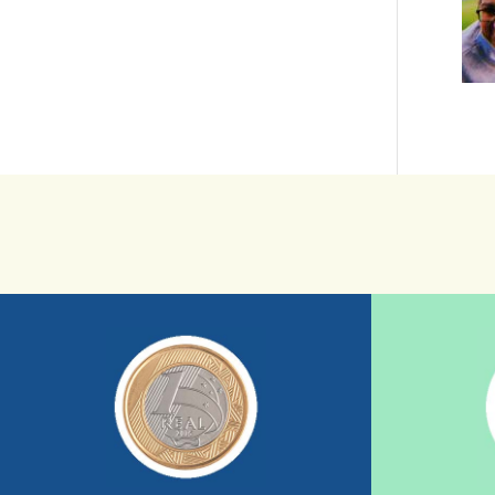
saiba mais
sua ajuda somada a de outras pessoas.
mostrando tudo o que fizemos com a
nossos relatórios mensais por e-mail
uma insti