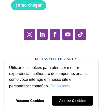
como chegar
Tel.
+55 (11) 3837-9619
E-mail:
contato@casadopequenocidadao.org.br
Utilizamos cookies para oferecer melhor
Utilizamos cookies para oferecer melhor
experiência, melhorar o desempenho, analisar
experiência, melhorar o desempenho, analisar
Política Interna de Proteção de Dados |
Encarregado de
como você interage em nosso site e
como você interage em nosso site e
Dados: Marcelo Correa |
denuncias@casadopequenocidadao.org.br
personalizar conteúdo.
personalizar conteúdo.
Saiba mais
Saiba mais
Aviso de Privacidade
|
Termos de Uso
|
Transparência
Recusar Cookies
Recusar Cookies
Aceitar Cookies
Aceitar Cookies