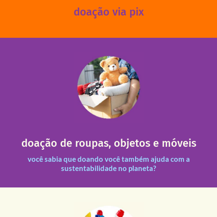
doação via pix
fale conosco
das 13h30 às 17h30 (sextas até às 16h30).
Leopoldina – De segunda a sexta, das 8h30 às 11h30 e
Você pode doar esses itens na Rua Belmonte, 547 – Vila
necessitadas.
doação de roupas, objetos e móveis
entre nossas unidades assim como outras instituições
Todas as doações recebidas são revisadas e divididas
você sabia que doando você também ajuda com a
sustentabilidade no planeta?