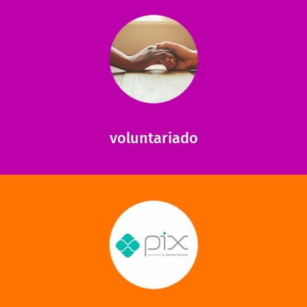
saiba mais
saiba como nos ajudar.
ajudar com certos assuntos. Entre em contato conosco e
Somos muito carentes em voluntários que possam nos
voluntariado
saiba mais
mantermos nossas unidades em funcionamento!
via PIX? Elas também são muito importantes para
Você sabia que recebemos também doações esporádicas