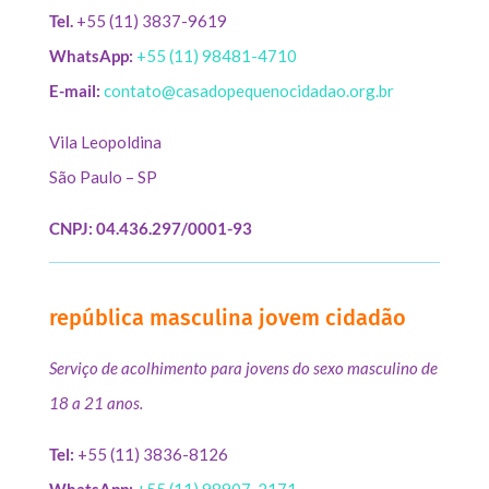
Tel.
+55 (11) 3837-9619
WhatsApp:
+55 (11) 98481-4710
E-mail:
contato@casadopequenocidadao.org.br
Vila Leopoldina
São Paulo – SP
CNPJ: 04.436.297/0001-93
república masculina jovem cidadão
Serviço de acolhimento para jovens do sexo masculino de
18 a 21 anos.
Tel:
+55 (11) 3836-8126
WhatsApp:
+55 (11) 98907-2171