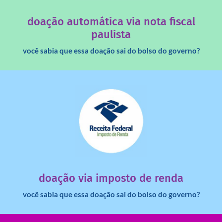
quando destinados à uma instituição sem fins lucrativos?
Você sabia que os créditos das notas fiscais são maiores
doação automática via nota fiscal
paulista
você sabia que essa doação sai do bolso do governo?
saiba mais
dinheiro deixa de ir para o governo?
imposto de renda para uma instituição e que esse
Você sabia que pessoas físicas podem destinar 3% do
doação via imposto de renda
você sabia que essa doação sai do bolso do governo?