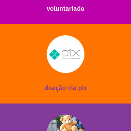
voluntariado
saiba mais
mantermos nossas unidades em funcionamento!
via PIX? Elas também são muito importantes para
Você sabia que recebemos também doações esporádicas
doação via pix
fale conosco