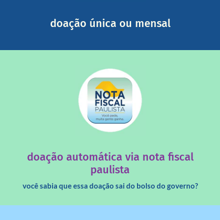
segurança e recebendo nossos relatórios mensais por e-
Você pode nos ajudar a partir de R$ 1/dia com total
doação única ou mensal
saiba mais
quando destinados à uma instituição sem fins lucrativos?
Você sabia que os créditos das notas fiscais são maiores
doação automática via nota fiscal
paulista
você sabia que essa doação sai do bolso do governo?