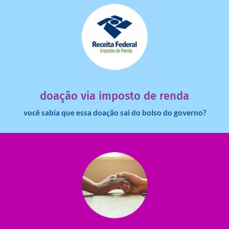
saiba mais
dinheiro deixa de ir para o governo?
imposto de renda para uma instituição e que esse
Você sabia que pessoas físicas podem destinar 3% do
doação via imposto de renda
você sabia que essa doação sai do bolso do governo?
saiba mais
saiba como nos ajudar.
ajudar com certos assuntos. Entre em contato conosco e
Somos muito carentes em voluntários que possam nos