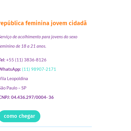
república feminina jovem cidadã
Serviço de acolhimento para jovens do sexo
feminino de 18 a 21 anos.
Tel:
+55 (11) 3836-8126
WhatsApp:
(11) 98907-2171
Vila Leopoldina
São Paulo – SP
CNPJ: 04.436.297/0004- 36
como chegar