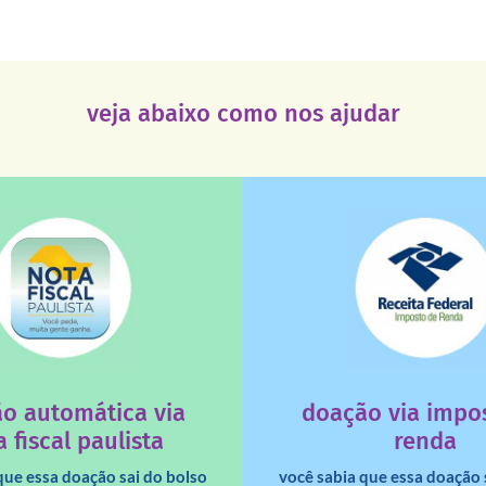
veja abaixo como nos ajudar
saiba mais
saiba mais
deixa de ir para o go
tuição sem fins lucrativos?
uma instituição e que ess
 maiores quando destinados à
destinar 3% do imposto de
o automática via
doação via impo
a que os créditos das notas
Você sabia que pessoas fí
 fiscal paulista
renda
que essa doação sai do bolso
você sabia que essa doação 