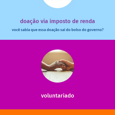
dinheiro deixa de ir para o governo?
imposto de renda para uma instituição e que esse
Você sabia que pessoas físicas podem destinar 3% do
doação via imposto de renda
você sabia que essa doação sai do bolso do governo?
saiba mais
saiba como nos ajudar.
ajudar com certos assuntos. Entre em contato conosco e
Somos muito carentes em voluntários que possam nos
voluntariado