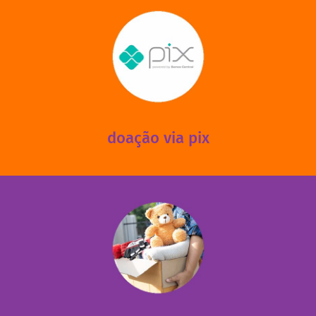
saiba mais
mantermos nossas unidades em funcionamento!
via PIX? Elas também são muito importantes para
Você sabia que recebemos também doações esporádicas
doação via pix
fale conosco
das 13h30 às 17h30 (sextas até às 16h30).
Leopoldina – De segunda a sexta, das 8h30 às 11h30 e
Você pode doar esses itens na Rua Belmonte, 547 – Vila