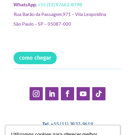
WhatsApp:
+55 (11) 97662-8798
Rua Barão da Passagem,971 – Vila Leopoldina
São Paulo – SP – 05087-000
como chegar
Tel.
+55 (11) 3837-9619
E-mail:
contato@casadopequenocidadao.org.br
Utilizamos cookies para oferecer melhor
Utilizamos cookies para oferecer melhor