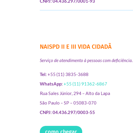
CNPJ: 04.436.297/0001-93
NAISPD II E III VIDA CIDADÃ
Serviço de atendimento à pessoas com deficiência.
Tel:
+55 (11) 3835-3688
WhatsApp:
+55 (11) 91362-6867
Rua Sales Júnior, 294 – Alto da Lapa
São Paulo – SP – 05083-070
CNPJ: 04.436.297/0003-55
como chegar