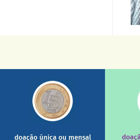
saiba mais
sua ajuda somada a de outras pessoas.
uma insti
mostrando tudo o que fizemos com a
fiscais são
nossos relatórios mensais por e-mail
Você sabi
1/dia com total segurança e recebendo
Você pode nos ajudar a partir de R$
doaçã
doação única ou mensal