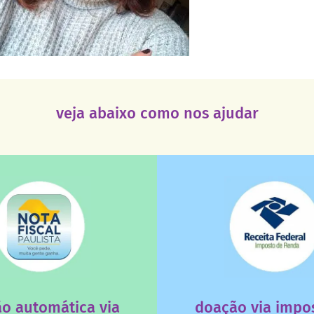
veja abaixo como nos ajudar
saiba mais
saiba mais
deixa de ir para o go
tuição sem fins lucrativos?
uma instituição e que ess
 maiores quando destinados à
destinar 3% do imposto de
a que os créditos das notas
Você sabia que pessoas fí
o automática via
doação via impo