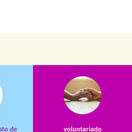
saiba mais
verno?
saiba como nos ajudar.
e dinheiro
assuntos. Entre em contato conosco e
 renda para
que possam nos ajudar com certos
sicas podem
Somos muito carentes em voluntários
sto de
voluntariado