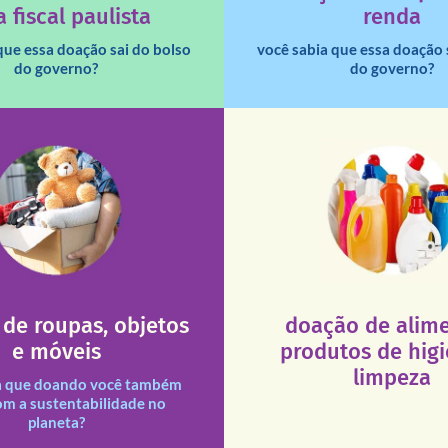
 fiscal paulista
renda
que essa doação sai do bolso
você sabia que essa doação 
do governo?
do governo?
fale conosco
fale conosco
16h30).
De segunda a sábado, das 
0 às 17h30 (sextas até às
Aliança Liberal, 84 – Vila 
sexta, das 8h30 às 11h30 e
Você pode doar esses ite
547 – Vila Leopoldina – De
ajude!
e doar esses itens na Rua
atendimento seja sempre m
ituições necessitadas.
que a excelência de nosso a
de roupas, objetos
doação de alime
des assim como outras
necessários em nossas uni
e móveis
produtos de hig
s e divididas entre nossas
Esses tipos de produtos 
s doações recebidas são
limpeza
a que doando você também
om a sustentabilidade no
planeta?