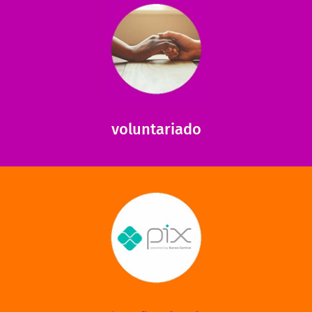
saiba mais
saiba como nos ajudar.
ajudar com certos assuntos. Entre em contato conosco e
Somos muito carentes em voluntários que possam nos
voluntariado
saiba mais
mantermos nossas unidades em funcionamento!
via PIX? Elas também são muito importantes para
Você sabia que recebemos também doações esporádicas