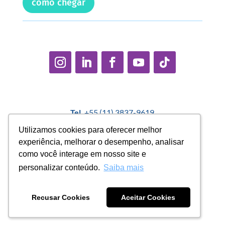
como chegar
Tel.
+55 (11) 3837-9619
E-mail:
contato@casadopequenocidadao.org.br
Utilizamos cookies para oferecer melhor
Utilizamos cookies para oferecer melhor
experiência, melhorar o desempenho, analisar
experiência, melhorar o desempenho, analisar
Política Interna de Proteção de Dados |
Encarregado de
como você interage em nosso site e
como você interage em nosso site e
Dados: Marcelo Correa |
denuncias@casadopequenocidadao.org.br
personalizar conteúdo.
personalizar conteúdo.
Saiba mais
Saiba mais
Aviso de Privacidade
|
Termos de Uso
|
Transparência
Recusar Cookies
Recusar Cookies
Aceitar Cookies
Aceitar Cookies