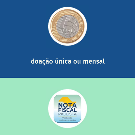
saiba mais
somada a de outras pessoas.
mail mostrando tudo o que fizemos com a sua ajuda
segurança e recebendo nossos relatórios mensais por e-
Você pode nos ajudar a partir de R$ 1/dia com total
doação única ou mensal
saiba mais
quando destinados à uma instituição sem fins lucrativos?