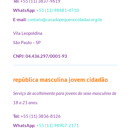
Tel.
+55 (11) 3837-9619
WhatsApp:
+55 (11) 98481-4710
E-mail:
contato@casadopequenocidadao.org.br
Vila Leopoldina
São Paulo – SP
CNPJ: 04.436.297/0001-93
república masculina jovem cidadão
Serviço de acolhimento para jovens do sexo masculino de
18 a 21 anos.
Tel:
+55 (11) 3836-8126
WhatsApp:
+55 (11) 98907-2171