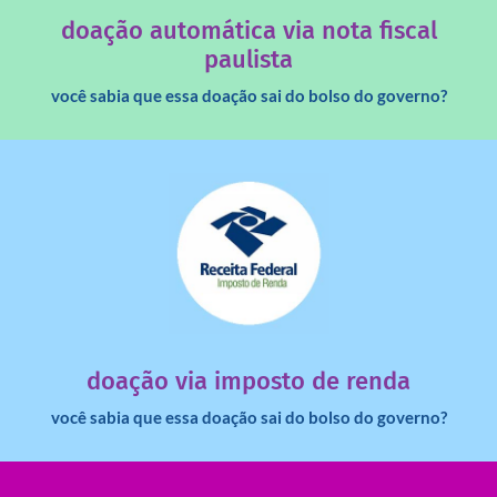
Você sabia que os créditos das notas fiscais são maiores
doação automática via nota fiscal
paulista
você sabia que essa doação sai do bolso do governo?
saiba mais
dinheiro deixa de ir para o governo?
imposto de renda para uma instituição e que esse
Você sabia que pessoas físicas podem destinar 3% do
doação via imposto de renda
você sabia que essa doação sai do bolso do governo?