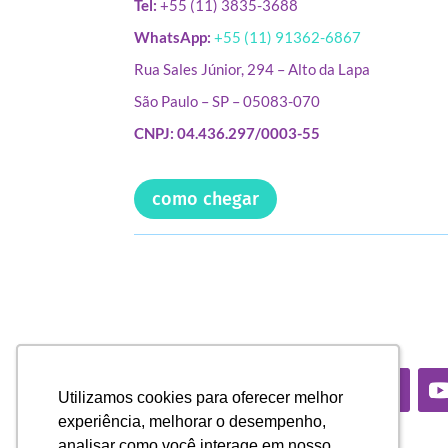
Tel:
+55 (11) 3835-3688
WhatsApp:
+55 (11) 91362-6867
Rua Sales Júnior, 294 – Alto da Lapa
São Paulo – SP – 05083-070
CNPJ: 04.436.297/0003-55
como chegar
Utilizamos cookies para oferecer melhor
Utilizamos cookies para oferecer melhor
experiência, melhorar o desempenho,
experiência, melhorar o desempenho,
analisar como você interage em nosso
analisar como você interage em nosso