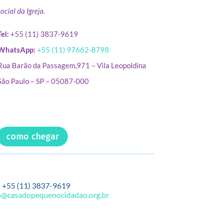
social da Igreja.
Tel:
+55 (11) 3837-9619
WhatsApp:
+55 (11) 97662-8798
Rua Barão da Passagem,971 – Vila Leopoldina
São Paulo – SP – 05087-000
como chegar
.
+55 (11) 3837-9619
o@casadopequenocidadao.org.br