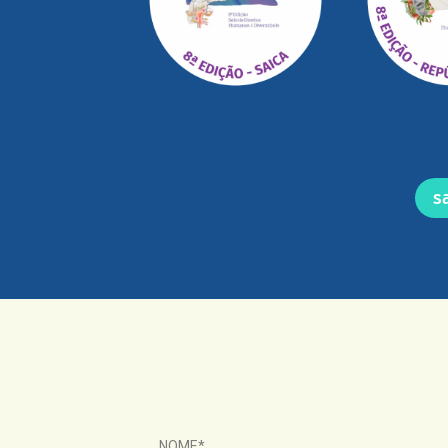
s
NOME*