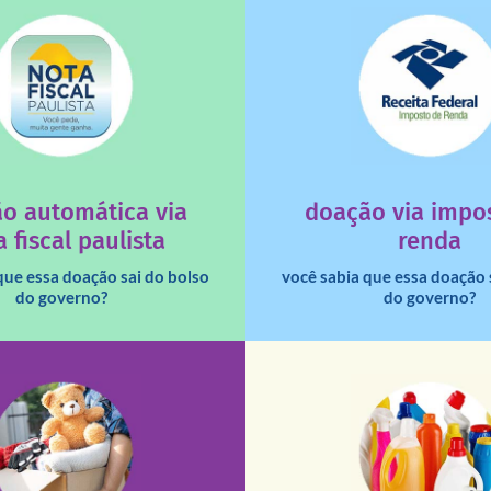
saiba mais
saiba mais
deixa de ir para o go
tuição sem fins lucrativos?
uma instituição e que ess
 maiores quando destinados à
destinar 3% do imposto de
o automática via
doação via impo
a que os créditos das notas
Você sabia que pessoas fí
 fiscal paulista
renda
que essa doação sai do bolso
você sabia que essa doação 
do governo?
do governo?
fale conosco
fale conosco
De segunda a sábado, das 
16h30).
Aliança Liberal, 84 – Vila 