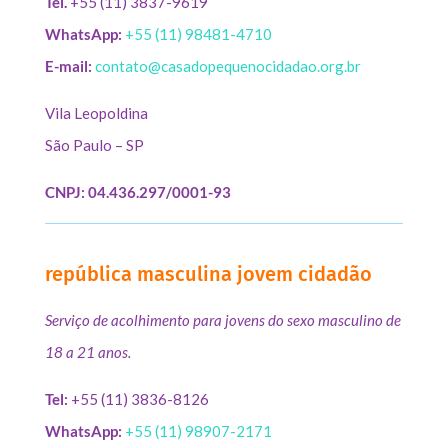
Tel.
+55 (11) 3837-9619
WhatsApp:
+55 (11) 98481-4710
E-mail:
contato@casadopequenocidadao.org.br
Vila Leopoldina
São Paulo – SP
CNPJ: 04.436.297/0001-93
república masculina jovem cidadão
Serviço de acolhimento para jovens do sexo masculino de
18 a 21 anos.
Tel:
+55 (11) 3836-8126
WhatsApp:
+55 (11) 98907-2171