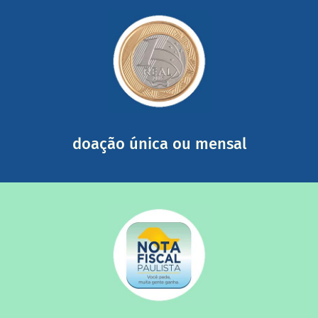
saiba mais
somada a de outras pessoas.
mail mostrando tudo o que fizemos com a sua ajuda
segurança e recebendo nossos relatórios mensais por e-
Você pode nos ajudar a partir de R$ 1/dia com total
doação única ou mensal
saiba mais
quando destinados à uma instituição sem fins lucrativos?