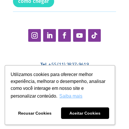
como chegar
Tel.
+55 (11) 3837-9619
E-mail:
contato@casadopequenocidadao.org.br
Utilizamos cookies para oferecer melhor
Utilizamos cookies para oferecer melhor
experiência, melhorar o desempenho, analisar
experiência, melhorar o desempenho, analisar
Política Interna de Proteção de Dados |
Encarregado de
como você interage em nosso site e
como você interage em nosso site e
Dados: Marcelo Correa |
denuncias@casadopequenocidadao.org.br
personalizar conteúdo.
personalizar conteúdo.
Saiba mais
Saiba mais
Aviso de Privacidade
|
Termos de Uso
|
Transparência
Recusar Cookies
Recusar Cookies
Aceitar Cookies
Aceitar Cookies