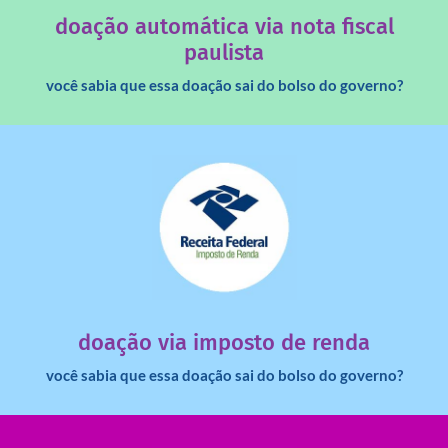
Você sabia que os créditos das notas fiscais são maiores
doação automática via nota fiscal
paulista
você sabia que essa doação sai do bolso do governo?
saiba mais
dinheiro deixa de ir para o governo?
imposto de renda para uma instituição e que esse
Você sabia que pessoas físicas podem destinar 3% do
doação via imposto de renda
você sabia que essa doação sai do bolso do governo?