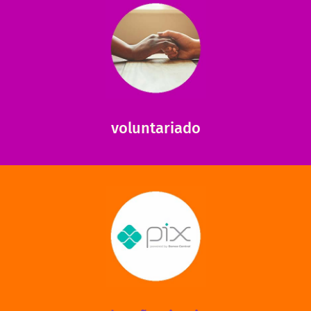
saiba mais
saiba como nos ajudar.
ajudar com certos assuntos. Entre em contato conosco e
Somos muito carentes em voluntários que possam nos
voluntariado
saiba mais
mantermos nossas unidades em funcionamento!
via PIX? Elas também são muito importantes para
Você sabia que recebemos também doações esporádicas