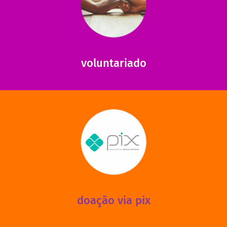
saiba mais
saiba como nos ajudar.
ajudar com certos assuntos. Entre em contato conosco e
Somos muito carentes em voluntários que possam nos
voluntariado
saiba mais
mantermos nossas unidades em funcionamento!
via PIX? Elas também são muito importantes para
Você sabia que recebemos também doações esporádicas
doação via pix