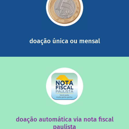
saiba mais
somada a de outras pessoas.
mail mostrando tudo o que fizemos com a sua ajuda
segurança e recebendo nossos relatórios mensais por e-
Você pode nos ajudar a partir de R$ 1/dia com total
doação única ou mensal
saiba mais
quando destinados à uma instituição sem fins lucrativos?
Você sabia que os créditos das notas fiscais são maiores
doação automática via nota fiscal
paulista