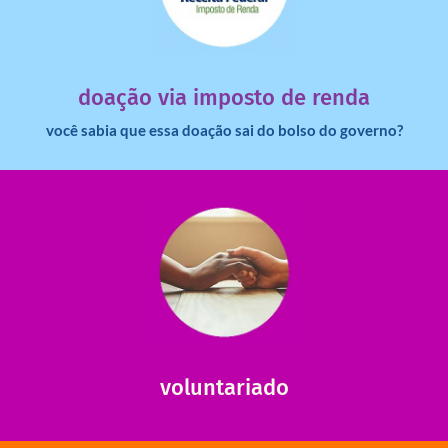
dinheiro deixa de ir para o governo?
imposto de renda para uma instituição e que esse
Você sabia que pessoas físicas podem destinar 3% do
doação via imposto de renda
você sabia que essa doação sai do bolso do governo?
saiba mais
saiba como nos ajudar.
ajudar com certos assuntos. Entre em contato conosco e
Somos muito carentes em voluntários que possam nos
voluntariado