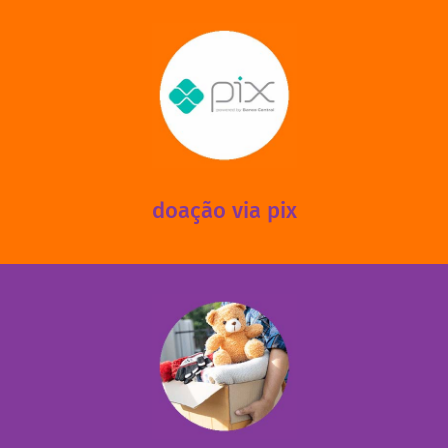
saiba mais
mantermos nossas unidades em funcionamento!
via PIX? Elas também são muito importantes para
Você sabia que recebemos também doações esporádicas
doação via pix
fale conosco
das 13h30 às 17h30 (sextas até às 16h30).
Leopoldina – De segunda a sexta, das 8h30 às 11h30 e
Você pode doar esses itens na Rua Belmonte, 547 – Vila