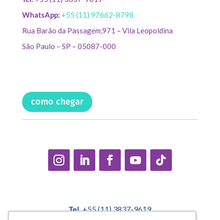
WhatsApp:
+55 (11) 97662-8798
Rua Barão da Passagem,971 – Vila Leopoldina
São Paulo – SP – 05087-000
como chegar
Tel.
+55 (11) 3837-9619
E-mail:
contato@casadopequenocidadao.org.br