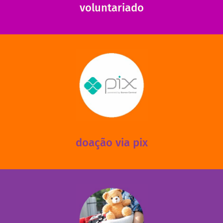
voluntariado
saiba mais
mantermos nossas unidades em funcionamento!
via PIX? Elas também são muito importantes para
Você sabia que recebemos também doações esporádicas
doação via pix
fale conosco