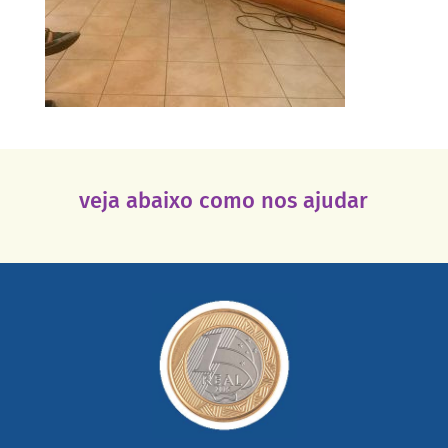
veja abaixo como nos ajudar
saiba mais
somada a de outras pessoas.
mail mostrando tudo o que fizemos com a sua ajuda
segurança e recebendo nossos relatórios mensais por e-