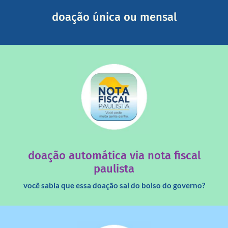
Você pode nos ajudar a partir de R$ 1/dia com total
doação única ou mensal
saiba mais
quando destinados à uma instituição sem fins lucrativos?
Você sabia que os créditos das notas fiscais são maiores
doação automática via nota fiscal
paulista
você sabia que essa doação sai do bolso do governo?