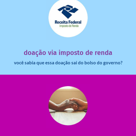
saiba mais
dinheiro deixa de ir para o governo?
imposto de renda para uma instituição e que esse
Você sabia que pessoas físicas podem destinar 3% do
doação via imposto de renda
você sabia que essa doação sai do bolso do governo?
saiba mais
saiba como nos ajudar.
ajudar com certos assuntos. Entre em contato conosco e
Somos muito carentes em voluntários que possam nos