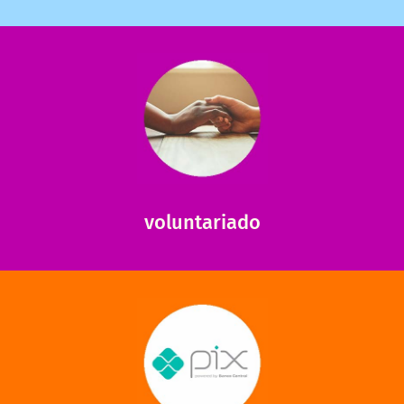
saiba mais
saiba como nos ajudar.
ajudar com certos assuntos. Entre em contato conosco e
Somos muito carentes em voluntários que possam nos
voluntariado
saiba mais
mantermos nossas unidades em funcionamento!