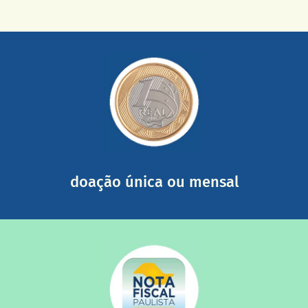
saiba mais
somada a de outras pessoas.
mail mostrando tudo o que fizemos com a sua ajuda
segurança e recebendo nossos relatórios mensais por e-
Você pode nos ajudar a partir de R$ 1/dia com total
doação única ou mensal