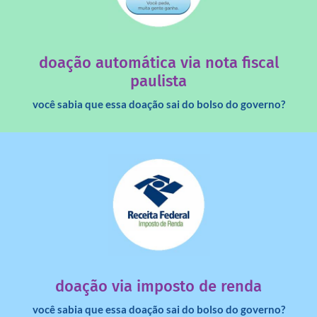
saiba mais
quando destinados à uma instituição sem fins lucrativos?
Você sabia que os créditos das notas fiscais são maiores
doação automática via nota fiscal
paulista
você sabia que essa doação sai do bolso do governo?
saiba mais
dinheiro deixa de ir para o governo?
imposto de renda para uma instituição e que esse
Você sabia que pessoas físicas podem destinar 3% do
doação via imposto de renda
você sabia que essa doação sai do bolso do governo?