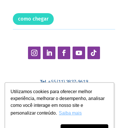
como chegar
Tel.
+55 (11) 3837-9619
E-mail:
contato@casadopequenocidadao.org.br
Utilizamos cookies para oferecer melhor
Utilizamos cookies para oferecer melhor
experiência, melhorar o desempenho, analisar
experiência, melhorar o desempenho, analisar
Política Interna de Proteção de Dados |
Encarregado de
como você interage em nosso site e
como você interage em nosso site e
Dados: Marcelo Correa |
denuncias@casadopequenocidadao.org.br
personalizar conteúdo.
personalizar conteúdo.
Saiba mais
Saiba mais
Aviso de Privacidade
|
Termos de Uso
|
Transparência