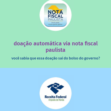
saiba mais
quando destinados à uma instituição sem fins lucrativos?
Você sabia que os créditos das notas fiscais são maiores
doação automática via nota fiscal
paulista
você sabia que essa doação sai do bolso do governo?
saiba mais
dinheiro deixa de ir para o governo?
imposto de renda para uma instituição e que esse