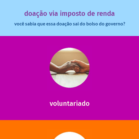
Você sabia que pessoas físicas podem destinar 3% do
doação via imposto de renda
você sabia que essa doação sai do bolso do governo?
saiba mais
saiba como nos ajudar.
ajudar com certos assuntos. Entre em contato conosco e
Somos muito carentes em voluntários que possam nos
voluntariado