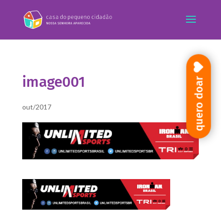
image001
quero doar
out/2017