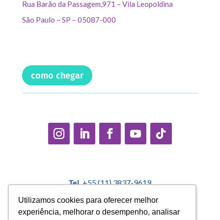
Rua Barão da Passagem,971 – Vila Leopoldina
São Paulo – SP – 05087-000
como chegar
Tel.
+55 (11) 3837-9619
E-mail:
contato@casadopequenocidadao.org.br
Utilizamos cookies para oferecer melhor
Utilizamos cookies para oferecer melhor
experiência, melhorar o desempenho, analisar
experiência, melhorar o desempenho, analisar
Política Interna de Proteção de Dados |
Encarregado de