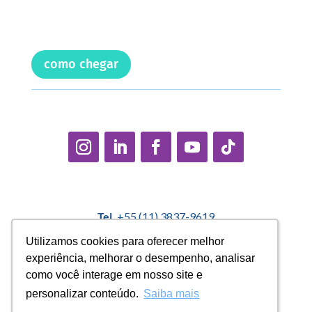
como chegar
Tel.
+55 (11) 3837-9619
E-mail:
contato@casadopequenocidadao.org.br
Utilizamos cookies para oferecer melhor
Utilizamos cookies para oferecer melhor
experiência, melhorar o desempenho, analisar
experiência, melhorar o desempenho, analisar
Política Interna de Proteção de Dados |
Encarregado de
como você interage em nosso site e
como você interage em nosso site e
Dados: Marcelo Correa |
denuncias@casadopequenocidadao.org.br
personalizar conteúdo.
personalizar conteúdo.
Saiba mais
Saiba mais
Aviso de Privacidade
|
Termos de Uso
|
Transparência