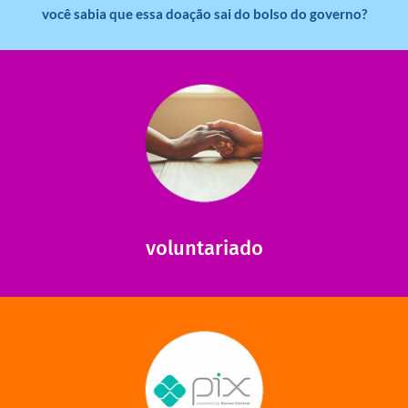
você sabia que essa doação sai do bolso do governo?
saiba mais
saiba como nos ajudar.
ajudar com certos assuntos. Entre em contato conosco e
Somos muito carentes em voluntários que possam nos
voluntariado
saiba mais