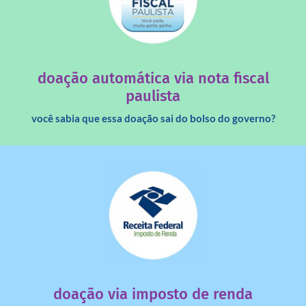
saiba mais
quando destinados à uma instituição sem fins lucrativos?
Você sabia que os créditos das notas fiscais são maiores
doação automática via nota fiscal
paulista
você sabia que essa doação sai do bolso do governo?
saiba mais
dinheiro deixa de ir para o governo?
imposto de renda para uma instituição e que esse
Você sabia que pessoas físicas podem destinar 3% do
doação via imposto de renda