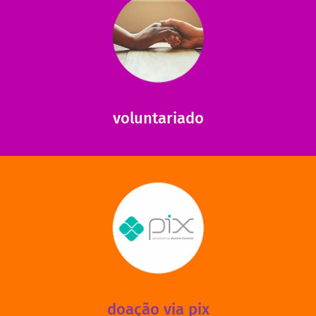
saiba mais
saiba como nos ajudar.
ajudar com certos assuntos. Entre em contato conosco e
Somos muito carentes em voluntários que possam nos
voluntariado
saiba mais
mantermos nossas unidades em funcionamento!
via PIX? Elas também são muito importantes para
Você sabia que recebemos também doações esporádicas
doação via pix