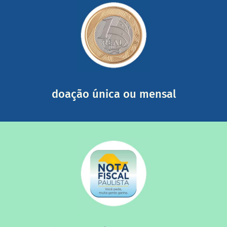
saiba mais
somada a de outras pessoas.
mail mostrando tudo o que fizemos com a sua ajuda
segurança e recebendo nossos relatórios mensais por e-
Você pode nos ajudar a partir de R$ 1/dia com total
doação única ou mensal
saiba mais
quando destinados à uma instituição sem fins lucrativos?
Você sabia que os créditos das notas fiscais são maiores