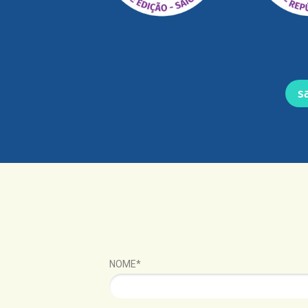
s
NOME*