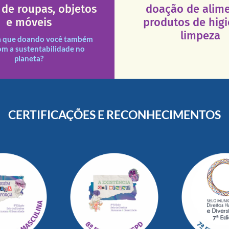
atendimento seja sempre m
de roupas, objetos
doação de alime
que a excelência de nosso a
ituições necessitadas.
e móveis
produtos de hig
necessários em nossas uni
des assim como outras
Esses tipos de produtos 
limpeza
s e divididas entre nossas
a que doando você também
s doações recebidas são
om a sustentabilidade no
planeta?
CERTIFICAÇÕES E RECONHECIMENTOS