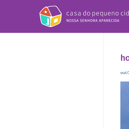
h
out/