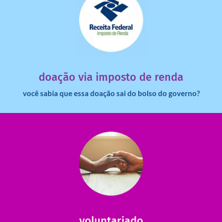
saiba mais
dinheiro deixa de ir para o governo?
imposto de renda para uma instituição e que esse
Você sabia que pessoas físicas podem destinar 3% do
doação via imposto de renda
você sabia que essa doação sai do bolso do governo?
saiba mais
saiba como nos ajudar.
ajudar com certos assuntos. Entre em contato conosco e
Somos muito carentes em voluntários que possam nos
voluntariado