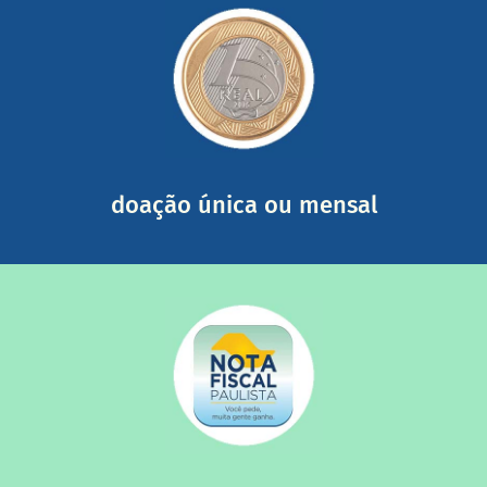
saiba mais
somada a de outras pessoas.
mail mostrando tudo o que fizemos com a sua ajuda
segurança e recebendo nossos relatórios mensais por e-
Você pode nos ajudar a partir de R$ 1/dia com total
doação única ou mensal
saiba mais
quando destinados à uma instituição sem fins lucrativos?
Você sabia que os créditos das notas fiscais são maiores