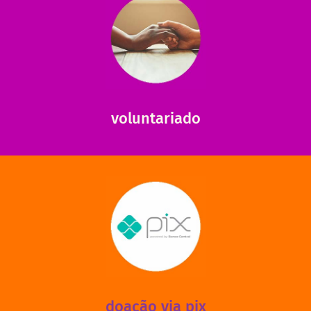
saiba mais
saiba como nos ajudar.
ajudar com certos assuntos. Entre em contato conosco e
Somos muito carentes em voluntários que possam nos
voluntariado
saiba mais
mantermos nossas unidades em funcionamento!
via PIX? Elas também são muito importantes para
Você sabia que recebemos também doações esporádicas
doação via pix