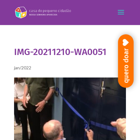
IMG-20211210-WA0051
quero doar
jan/2022