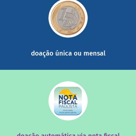
saiba mais
somada a de outras pessoas.
mail mostrando tudo o que fizemos com a sua ajuda
segurança e recebendo nossos relatórios mensais por e-
Você pode nos ajudar a partir de R$ 1/dia com total
doação única ou mensal
saiba mais
quando destinados à uma instituição sem fins lucrativos?
Você sabia que os créditos das notas fiscais são maiores
doação automática via nota fiscal