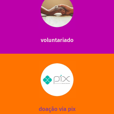
saiba mais
saiba como nos ajudar.
ajudar com certos assuntos. Entre em contato conosco e
Somos muito carentes em voluntários que possam nos
voluntariado
saiba mais
mantermos nossas unidades em funcionamento!
via PIX? Elas também são muito importantes para
Você sabia que recebemos também doações esporádicas
doação via pix