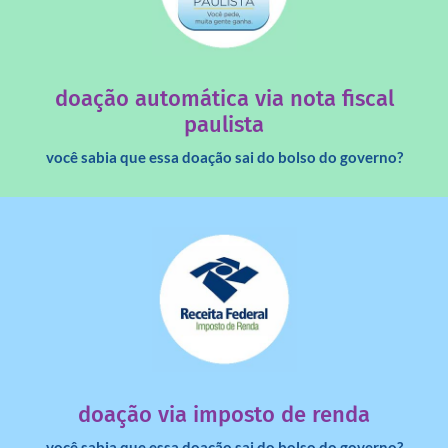
saiba mais
quando destinados à uma instituição sem fins lucrativos?
Você sabia que os créditos das notas fiscais são maiores
doação automática via nota fiscal
paulista
você sabia que essa doação sai do bolso do governo?
saiba mais
dinheiro deixa de ir para o governo?
imposto de renda para uma instituição e que esse
Você sabia que pessoas físicas podem destinar 3% do
doação via imposto de renda
você sabia que essa doação sai do bolso do governo?