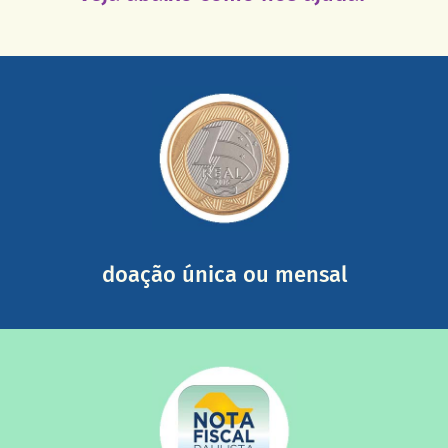
saiba mais
somada a de outras pessoas.
mail mostrando tudo o que fizemos com a sua ajuda
segurança e recebendo nossos relatórios mensais por e-
Você pode nos ajudar a partir de R$ 1/dia com total
doação única ou mensal