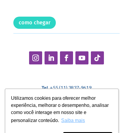
como chegar
Tel.
+55 (11) 3837-9619
E-mail:
contato@casadopequenocidadao.org.br
Utilizamos cookies para oferecer melhor
Utilizamos cookies para oferecer melhor
experiência, melhorar o desempenho, analisar
experiência, melhorar o desempenho, analisar
Política Interna de Proteção de Dados |
Encarregado de
como você interage em nosso site e
como você interage em nosso site e
Dados: Marcelo Correa |
denuncias@casadopequenocidadao.org.br
personalizar conteúdo.
personalizar conteúdo.
Saiba mais
Saiba mais
Aviso de Privacidade
|
Termos de Uso
|
Transparência