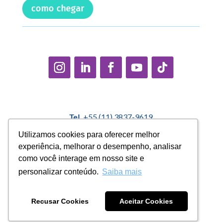
como chegar
Tel.
+55 (11) 3837-9619
E-mail:
contato@casadopequenocidadao.org.br
Utilizamos cookies para oferecer melhor
Utilizamos cookies para oferecer melhor
experiência, melhorar o desempenho, analisar
experiência, melhorar o desempenho, analisar
Política Interna de Proteção de Dados |
Encarregado de
como você interage em nosso site e
como você interage em nosso site e
Dados: Marcelo Correa |
denuncias@casadopequenocidadao.org.br
personalizar conteúdo.
personalizar conteúdo.
Saiba mais
Saiba mais
Aviso de Privacidade
|
Termos de Uso
|
Transparência
Recusar Cookies
Recusar Cookies
Aceitar Cookies
Aceitar Cookies