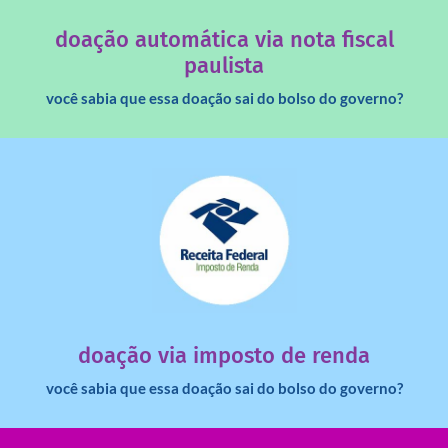
Você sabia que os créditos das notas fiscais são maiores
doação automática via nota fiscal
paulista
você sabia que essa doação sai do bolso do governo?
saiba mais
dinheiro deixa de ir para o governo?
imposto de renda para uma instituição e que esse
Você sabia que pessoas físicas podem destinar 3% do
doação via imposto de renda
você sabia que essa doação sai do bolso do governo?