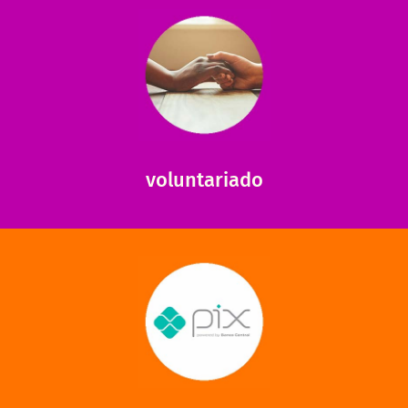
saiba mais
saiba como nos ajudar.
ajudar com certos assuntos. Entre em contato conosco e
Somos muito carentes em voluntários que possam nos
voluntariado
saiba mais
mantermos nossas unidades em funcionamento!
via PIX? Elas também são muito importantes para
Você sabia que recebemos também doações esporádicas