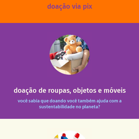
doação via pix
fale conosco
das 13h30 às 17h30 (sextas até às 16h30).
Leopoldina – De segunda a sexta, das 8h30 às 11h30 e
Você pode doar esses itens na Rua Belmonte, 547 – Vila
necessitadas.
doação de roupas, objetos e móveis
entre nossas unidades assim como outras instituições
Todas as doações recebidas são revisadas e divididas
você sabia que doando você também ajuda com a
sustentabilidade no planeta?