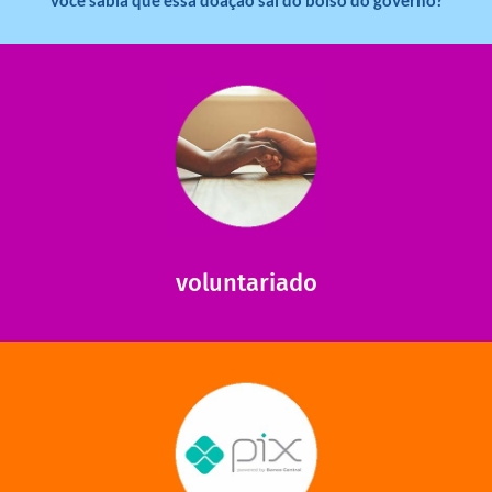
saiba mais
saiba como nos ajudar.
ajudar com certos assuntos. Entre em contato conosco e
Somos muito carentes em voluntários que possam nos
voluntariado
saiba mais