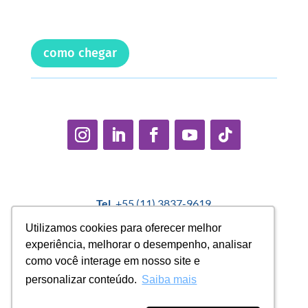
como chegar
Tel.
+55 (11) 3837-9619
E-mail:
contato@casadopequenocidadao.org.br
Utilizamos cookies para oferecer melhor
Utilizamos cookies para oferecer melhor
experiência, melhorar o desempenho, analisar
experiência, melhorar o desempenho, analisar
Política Interna de Proteção de Dados |
Encarregado de
como você interage em nosso site e
como você interage em nosso site e
Dados: Marcelo Correa |
denuncias@casadopequenocidadao.org.br
personalizar conteúdo.
personalizar conteúdo.
Saiba mais
Saiba mais
Aviso de Privacidade
|
Termos de Uso
|
Transparência