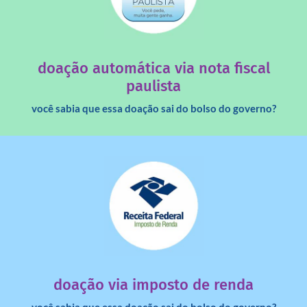
saiba mais
quando destinados à uma instituição sem fins lucrativos?
Você sabia que os créditos das notas fiscais são maiores
doação automática via nota fiscal
paulista
você sabia que essa doação sai do bolso do governo?
saiba mais
dinheiro deixa de ir para o governo?
imposto de renda para uma instituição e que esse
Você sabia que pessoas físicas podem destinar 3% do
doação via imposto de renda
você sabia que essa doação sai do bolso do governo?