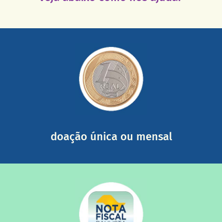
saiba mais
somada a de outras pessoas.
mail mostrando tudo o que fizemos com a sua ajuda
segurança e recebendo nossos relatórios mensais por e-
Você pode nos ajudar a partir de R$ 1/dia com total
doação única ou mensal