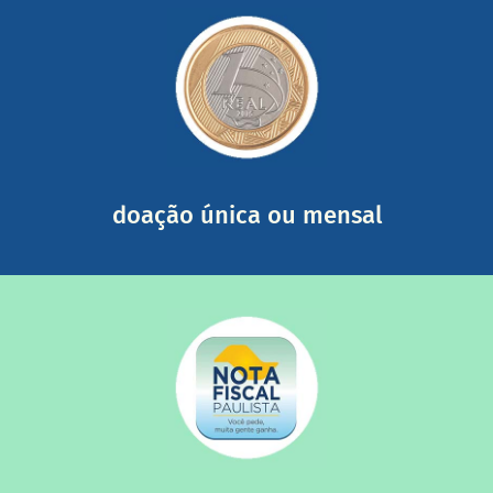
saiba mais
somada a de outras pessoas.
mail mostrando tudo o que fizemos com a sua ajuda
segurança e recebendo nossos relatórios mensais por e-
Você pode nos ajudar a partir de R$ 1/dia com total
doação única ou mensal
saiba mais
quando destinados à uma instituição sem fins lucrativos?
Você sabia que os créditos das notas fiscais são maiores