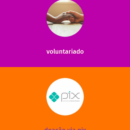
saiba mais
saiba como nos ajudar.
ajudar com certos assuntos. Entre em contato conosco e
Somos muito carentes em voluntários que possam nos
voluntariado
saiba mais
mantermos nossas unidades em funcionamento!
via PIX? Elas também são muito importantes para
Você sabia que recebemos também doações esporádicas