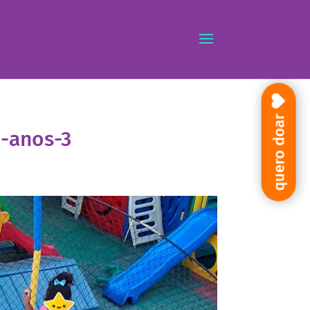
quero doar
-anos-3