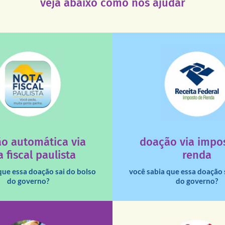
veja abaixo como nos ajudar
saiba mais
saiba mais
deixa de ir para o go
tuição sem fins lucrativos?
uma instituição e que ess
 maiores quando destinados à
destinar 3% do imposto de
o automática via
doação via impo
a que os créditos das notas
Você sabia que pessoas fí
 fiscal paulista
renda
que essa doação sai do bolso
você sabia que essa doação 
do governo?
do governo?