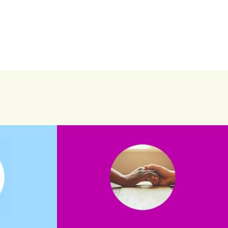
saiba mais
saiba como nos ajudar.
assuntos. Entre em contato conosco e
verno?
que possam nos ajudar com certos
e dinheiro
Somos muito carentes em voluntários