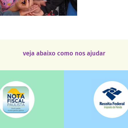
veja abaixo como nos ajudar
saiba mais
saiba mais
deixa de ir para o go
tuição sem fins lucrativos?
uma instituição e que ess
 maiores quando destinados à