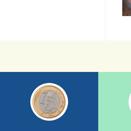
saiba mais
sua ajuda somada a de outras pessoas.
mostrando tudo o que fizemos com a
nossos relatórios mensais por e-mail
uma insti
1/dia com total segurança e recebendo
fiscais são