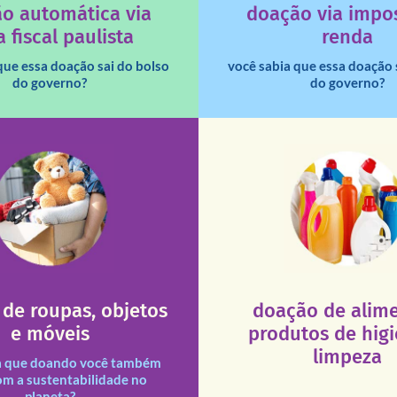
destinar 3% do imposto de
o automática via
doação via impo
a que os créditos das notas
Você sabia que pessoas fí
 fiscal paulista
renda
que essa doação sai do bolso
você sabia que essa doação 
do governo?
do governo?
fale conosco
fale conosco
De segunda a sábado, das 
16h30).
Aliança Liberal, 84 – Vila 
0 às 17h30 (sextas até às
Você pode doar esses ite
sexta, das 8h30 às 11h30 e
547 – Vila Leopoldina – De
ajude!
e doar esses itens na Rua
atendimento seja sempre m
de roupas, objetos
doação de alime
que a excelência de nosso a
ituições necessitadas.
e móveis
produtos de hig
necessários em nossas uni
des assim como outras
Esses tipos de produtos 
limpeza
s e divididas entre nossas
a que doando você também
s doações recebidas são
om a sustentabilidade no
planeta?