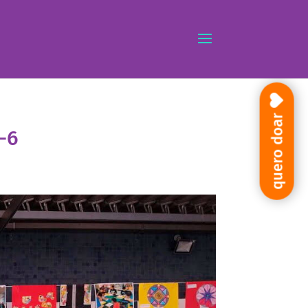
quero doar
-6