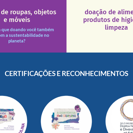
547 – Vila Leopoldina – De
ajude!
e doar esses itens na Rua
atendimento seja sempre m
de roupas, objetos
doação de alime
que a excelência de nosso a
ituições necessitadas.
e móveis
produtos de hig
necessários em nossas uni
des assim como outras
Esses tipos de produtos 
limpeza
s e divididas entre nossas
a que doando você também
s doações recebidas são
om a sustentabilidade no
planeta?
CERTIFICAÇÕES E RECONHECIMENTOS