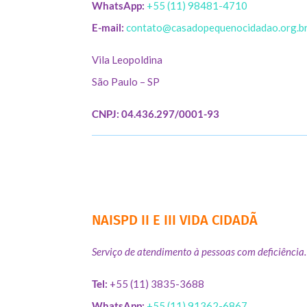
WhatsApp:
+55 (11) 98481-4710
E-mail:
contato@casadopequenocidadao.org.b
Vila Leopoldina
São Paulo – SP
CNPJ: 04.436.297/0001-93
NAISPD II E III VIDA CIDADÃ
Serviço de atendimento à pessoas com deficiência.
Tel:
+55 (11) 3835-3688
WhatsApp:
+55 (11) 91362-6867