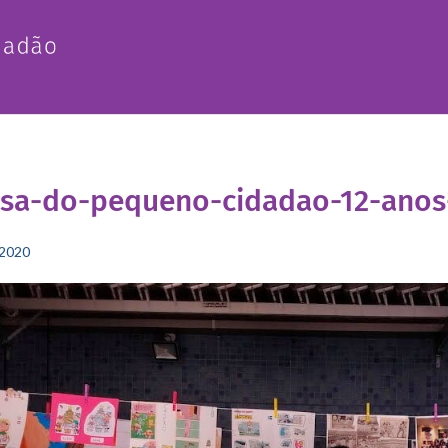
asa-do-pequeno-cidadao-12-anos
2020