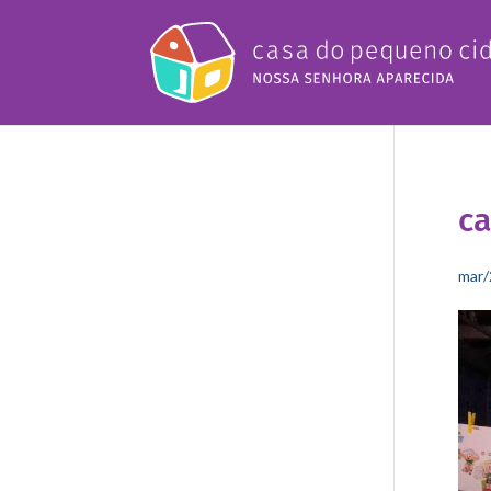
c
mar/