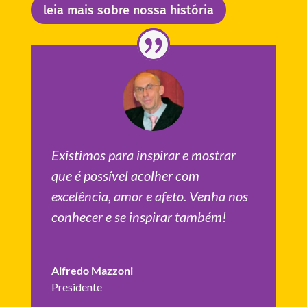
leia mais sobre nossa história
Existimos para inspirar e mostrar
que é possível acolher com
excelência, amor e afeto. Venha nos
conhecer e se inspirar também!
Alfredo Mazzoni
Presidente