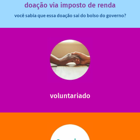
doação via imposto de renda
você sabia que essa doação sai do bolso do governo?
saiba mais
saiba como nos ajudar.
ajudar com certos assuntos. Entre em contato conosco e
Somos muito carentes em voluntários que possam nos
voluntariado