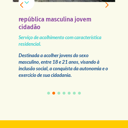
3
república masculina jovem
r
cidadão
Se
re
Serviço de acolhimento com característica
residencial.
l
De
 e
en
Destinada a acolher jovens do sexo
ão
a 
masculino, entre 18 e 21 anos, visando à
ci
inclusão social, a conquista da autonomia e o
exercício de sua cidadania.