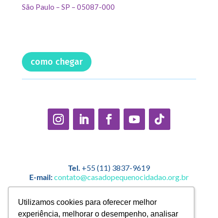
São Paulo – SP – 05087-000
como chegar
Tel.
+55 (11) 3837-9619
E-mail:
contato@casadopequenocidadao.org.br
Política Interna de Proteção de Dados |
Encarregado de
Utilizamos cookies para oferecer melhor
Utilizamos cookies para oferecer melhor
Dados: Marcelo Correa |
experiência, melhorar o desempenho, analisar
experiência, melhorar o desempenho, analisar