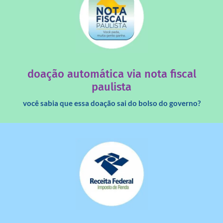
saiba mais
quando destinados à uma instituição sem fins lucrativos?
Você sabia que os créditos das notas fiscais são maiores
doação automática via nota fiscal
paulista
você sabia que essa doação sai do bolso do governo?
saiba mais
dinheiro deixa de ir para o governo?
imposto de renda para uma instituição e que esse
Você sabia que pessoas físicas podem destinar 3% do