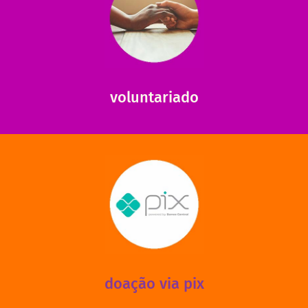
saiba mais
saiba como nos ajudar.
ajudar com certos assuntos. Entre em contato conosco e
Somos muito carentes em voluntários que possam nos
voluntariado
saiba mais
mantermos nossas unidades em funcionamento!
via PIX? Elas também são muito importantes para
Você sabia que recebemos também doações esporádicas
doação via pix