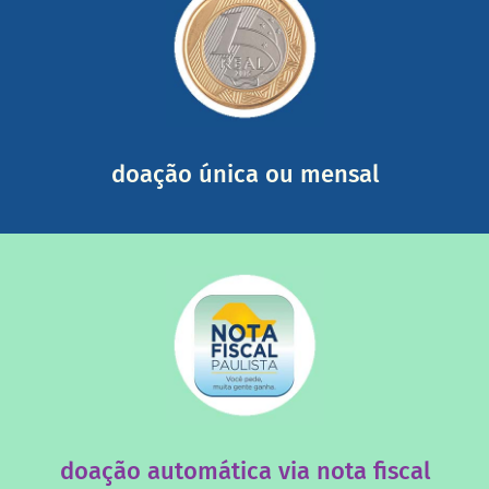
saiba mais
somada a de outras pessoas.
mail mostrando tudo o que fizemos com a sua ajuda
segurança e recebendo nossos relatórios mensais por e-
Você pode nos ajudar a partir de R$ 1/dia com total
doação única ou mensal
saiba mais
quando destinados à uma instituição sem fins lucrativos?
Você sabia que os créditos das notas fiscais são maiores
doação automática via nota fiscal