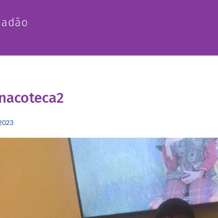
nacoteca2
2023