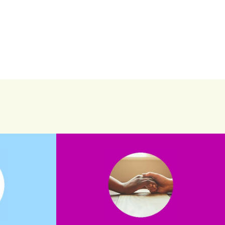
saiba mais
saiba como nos ajudar.
assuntos. Entre em contato conosco e
verno?
que possam nos ajudar com certos