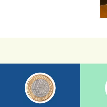
saiba mais
sua ajuda somada a de outras pessoas.
mostrando tudo o que fizemos com a
nossos relatórios mensais por e-mail
uma insti