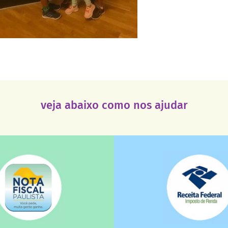
veja abaixo como nos ajudar
saiba mais
saiba mais
deixa de ir para o go
tuição sem fins lucrativos?