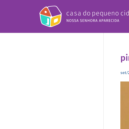
pi
set/