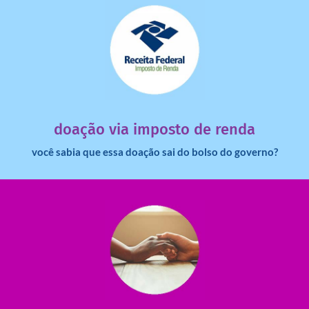
saiba mais
dinheiro deixa de ir para o governo?
imposto de renda para uma instituição e que esse
Você sabia que pessoas físicas podem destinar 3% do
doação via imposto de renda
você sabia que essa doação sai do bolso do governo?
saiba mais
saiba como nos ajudar.
ajudar com certos assuntos. Entre em contato conosco e
Somos muito carentes em voluntários que possam nos