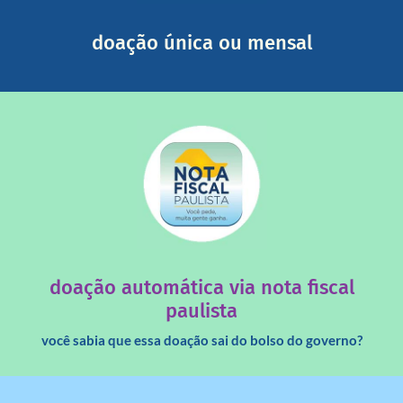
segurança e recebendo nossos relatórios mensais por e-
Você pode nos ajudar a partir de R$ 1/dia com total
doação única ou mensal
saiba mais
quando destinados à uma instituição sem fins lucrativos?
Você sabia que os créditos das notas fiscais são maiores
doação automática via nota fiscal
paulista
você sabia que essa doação sai do bolso do governo?