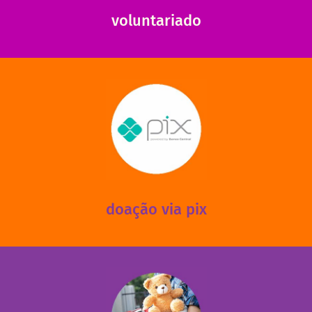
voluntariado
saiba mais
mantermos nossas unidades em funcionamento!
via PIX? Elas também são muito importantes para
Você sabia que recebemos também doações esporádicas
doação via pix
fale conosco