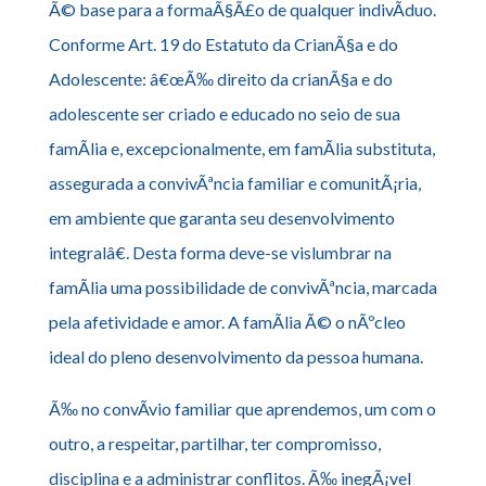
Ã© base para a formaÃ§Ã£o de qualquer indivÃ­duo.
Conforme Art. 19 do Estatuto da CrianÃ§a e do
Adolescente: â€œÃ‰ direito da crianÃ§a e do
adolescente ser criado e educado no seio de sua
famÃ­lia e, excepcionalmente, em famÃ­lia substituta,
assegurada a convivÃªncia familiar e comunitÃ¡ria,
em ambiente que garanta seu desenvolvimento
integralâ€. Desta forma deve-se vislumbrar na
famÃ­lia uma possibilidade de convivÃªncia, marcada
pela afetividade e amor. A famÃ­lia Ã© o nÃºcleo
ideal do pleno desenvolvimento da pessoa humana.
Ã‰ no convÃ­vio familiar que aprendemos, um com o
outro, a respeitar, partilhar, ter compromisso,
disciplina e a administrar conflitos. Ã‰ inegÃ¡vel