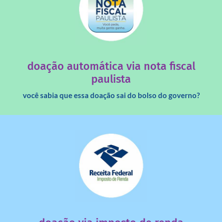
saiba mais
quando destinados à uma instituição sem fins lucrativos?
Você sabia que os créditos das notas fiscais são maiores
doação automática via nota fiscal
paulista
você sabia que essa doação sai do bolso do governo?
saiba mais
dinheiro deixa de ir para o governo?
imposto de renda para uma instituição e que esse
Você sabia que pessoas físicas podem destinar 3% do