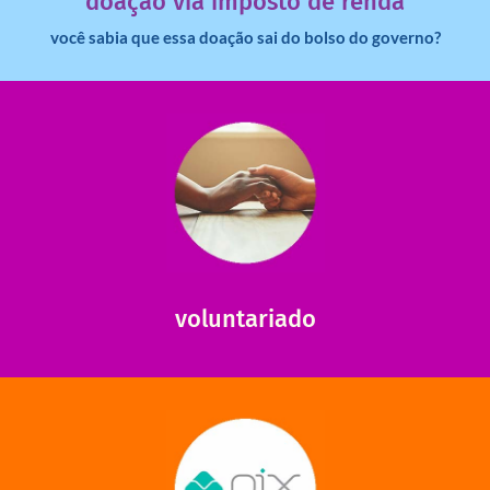
doação via imposto de renda
você sabia que essa doação sai do bolso do governo?
saiba mais
saiba como nos ajudar.
ajudar com certos assuntos. Entre em contato conosco e
Somos muito carentes em voluntários que possam nos
voluntariado
saiba mais