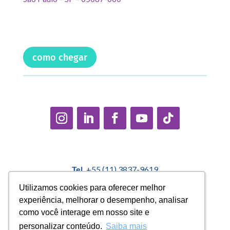
como chegar
Tel.
+55 (11) 3837-9619
E-mail:
contato@casadopequenocidadao.org.br
Utilizamos cookies para oferecer melhor
Utilizamos cookies para oferecer melhor
experiência, melhorar o desempenho, analisar
experiência, melhorar o desempenho, analisar
Política Interna de Proteção de Dados |
Encarregado de
como você interage em nosso site e
como você interage em nosso site e
Dados: Marcelo Correa |
denuncias@casadopequenocidadao.org.br
personalizar conteúdo.
personalizar conteúdo.
Saiba mais
Saiba mais