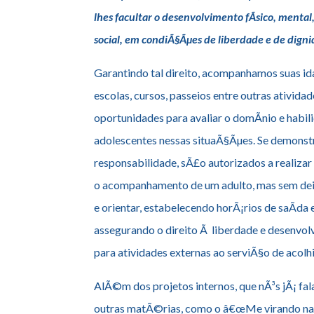
lhes facultar o desenvolvimento fÃ­sico, mental,
social, em condiÃ§Ãµes de liberdade e de digni
Garantindo tal direito, acompanhamos suas ida
escolas, cursos, passeios entre outras ativida
oportunidades para avaliar o domÃ­nio e habil
adolescentes nessas situaÃ§Ãµes. Se demons
responsabilidade, sÃ£o autorizados a realizar
o acompanhamento de um adulto, mas sem deix
e orientar, estabelecendo horÃ¡rios de saÃ­da 
assegurando o direito Ã liberdade e desenvo
para atividades externas ao serviÃ§o de acolh
AlÃ©m dos projetos internos, que nÃ³s jÃ¡ f
outras matÃ©rias, como o â€œMe virando na 