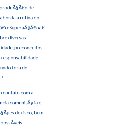
ra produÃ§Ã£o de
aborda a rotina do
e â€œSuperaÃ§Ã£oâ€
bre diversas
sidade, preconceitos
a responsabilidade
undo fora do
a!
m contato com a
ªncia comunitÃ¡ria e,
aÃ§Ãµes de risco, bem
possÃ­veis