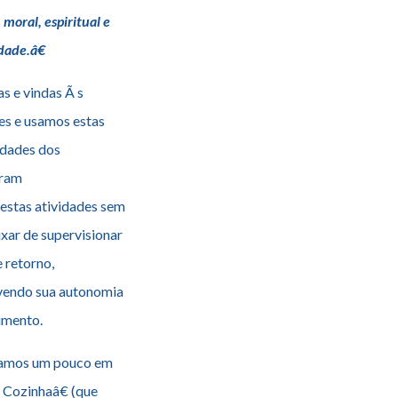
 moral, espiritual e
dade.â€
s e vindas Ã s
des e usamos estas
idades dos
tram
 estas atividades sem
ar de supervisionar
e retorno,
lvendo sua autonomia
imento.
alamos um pouco em
Cozinhaâ€ (que