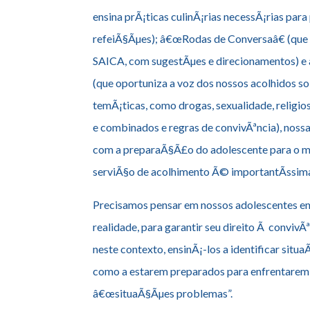
ensina prÃ¡ticas culinÃ¡rias necessÃ¡rias pa
refeiÃ§Ãµes); â€œRodas de Conversaâ€ (que 
SAICA, com sugestÃµes e direcionamentos) 
(que oportuniza a voz dos nossos acolhidos so
temÃ¡ticas, como drogas, sexualidade, religio
e combinados e regras de convivÃªncia), noss
com a preparaÃ§Ã£o do adolescente para o m
serviÃ§o de acolhimento Ã© importantÃ­ssim
Precisamos pensar em nossos adolescentes e
realidade, para garantir seu direito Ã convivÃ
neste contexto, ensinÃ¡-los a identificar situ
como a estarem preparados para enfrentarem 
â€œsituaÃ§Ãµes problemas”.