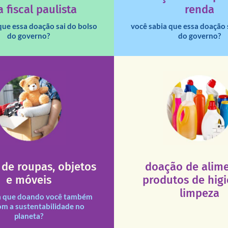
 fiscal paulista
renda
que essa doação sai do bolso
você sabia que essa doação 
do governo?
do governo?
fale conosco
fale conosco
De segunda a sábado, das 
16h30).
Aliança Liberal, 84 – Vila 
0 às 17h30 (sextas até às
Você pode doar esses ite
sexta, das 8h30 às 11h30 e
547 – Vila Leopoldina – De
ajude!
e doar esses itens na Rua
atendimento seja sempre m
de roupas, objetos
doação de alime
que a excelência de nosso a
ituições necessitadas.
e móveis
produtos de hig
necessários em nossas uni
des assim como outras
Esses tipos de produtos 
limpeza
s e divididas entre nossas
a que doando você também
s doações recebidas são
om a sustentabilidade no
planeta?