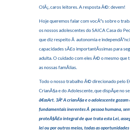
OlÃ¡, caros leitores. A resposta Ã©: devem!
Hoje queremos falar com vocÃªs sobre o trab
os nossos adolescentes do SAICA Casa do Pe
que diz respeito Ã autonomia e independÃªncia
capacidades sÃ£o importantÃ­ssimas para seg
adulta. O cuidado com eles Ã© o mesmo que 
as nossas famÃ­lias.
Todo o nosso trabalho Ã© direcionado pelo E
CrianÃ§a e do Adolescente, que dispÃµe no se
â€œArt. 3Âº A crianÃ§a e o adolescente gozam d
fundamentais inerentes Ã pessoa humana, sem
proteÃ§Ã£o integral de que trata esta Lei, asse
lei ou por outros meios, todas as oportunidades 