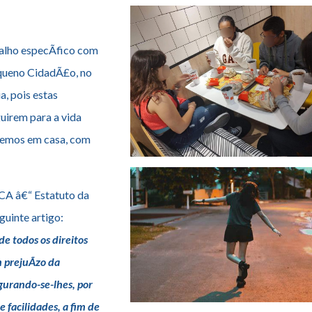
alho especÃ­fico com
queno CidadÃ£o, no
, pois estas
uirem para a vida
temos em casa, com
CA â€“ Estatuto da
guinte artigo:
e todos os direitos
 prejuÃ­zo da
gurando-se-lhes, por
e facilidades, a fim de