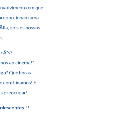
senvolvimento em que
proporcionam uma
lia, pois os nossos
s.
ocÃªs?
mos ao cinema!”,
iga? Que horas
ue combinamos! E
os preocupar!
olescentes!!!