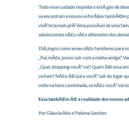
Todo esse cuidado respeita o estÃ¡gio de de
se encontram e nossos esforÃ§os tambÃ©m 
vivÃªncia mais prÃ³xima possÃ­vel de uma famÃ­
adolescentes nÃ£o sÃ£o diferentes dos demai
DiÃ¡logos como esses sÃ£o familiares para v
_Pai, mÃ£e, posso sair com a minha amiga? Va
_Qual, shopping vocÃª vai? Quem Ã© essa am
voltam? NÃ£o Ã© para vocÃª sair do lugar q
volte na hora combinada, se nÃ£o vocÃª vai n
Essa tambÃ©m Ã© a realidade dos nossos ad
Por Glaucia Reis e Paloma Sanches