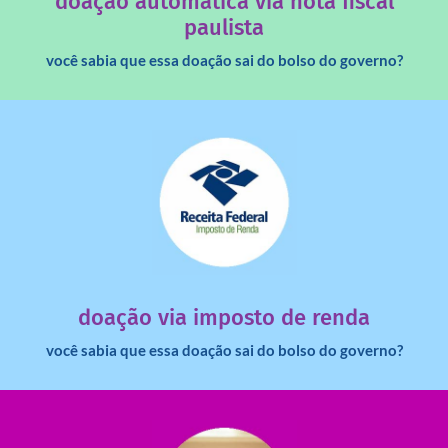
doação automática via nota fiscal
paulista
você sabia que essa doação sai do bolso do governo?
saiba mais
dinheiro deixa de ir para o governo?
imposto de renda para uma instituição e que esse
Você sabia que pessoas físicas podem destinar 3% do
doação via imposto de renda
você sabia que essa doação sai do bolso do governo?