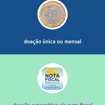
saiba mais
somada a de outras pessoas.
mail mostrando tudo o que fizemos com a sua ajuda
segurança e recebendo nossos relatórios mensais por e-
Você pode nos ajudar a partir de R$ 1/dia com total
doação única ou mensal
saiba mais
quando destinados à uma instituição sem fins lucrativos?
Você sabia que os créditos das notas fiscais são maiores