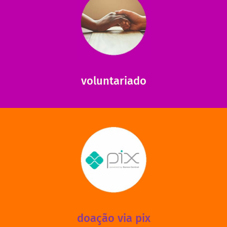
saiba mais
saiba como nos ajudar.
ajudar com certos assuntos. Entre em contato conosco e
Somos muito carentes em voluntários que possam nos
voluntariado
saiba mais
mantermos nossas unidades em funcionamento!
via PIX? Elas também são muito importantes para
Você sabia que recebemos também doações esporádicas
doação via pix