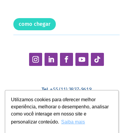
como chegar
Tel.
+55 (11) 3837-9619
E-mail:
contato@casadopequenocidadao.org.br
Utilizamos cookies para oferecer melhor
Utilizamos cookies para oferecer melhor
experiência, melhorar o desempenho, analisar
experiência, melhorar o desempenho, analisar
Política Interna de Proteção de Dados |
Encarregado de
como você interage em nosso site e
como você interage em nosso site e
Dados: Marcelo Correa |
denuncias@casadopequenocidadao.org.br
personalizar conteúdo.
personalizar conteúdo.
Saiba mais
Saiba mais
Aviso de Privacidade
|
Termos de Uso
|
Transparência