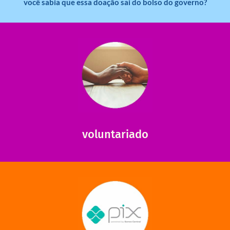
você sabia que essa doação sai do bolso do governo?
saiba mais
saiba como nos ajudar.
ajudar com certos assuntos. Entre em contato conosco e
Somos muito carentes em voluntários que possam nos
voluntariado
saiba mais