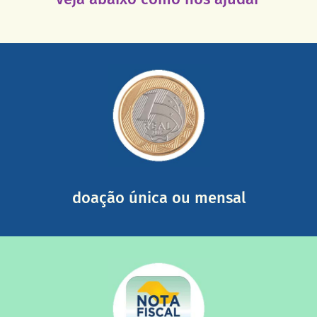
saiba mais
somada a de outras pessoas.
mail mostrando tudo o que fizemos com a sua ajuda
segurança e recebendo nossos relatórios mensais por e-
Você pode nos ajudar a partir de R$ 1/dia com total
doação única ou mensal