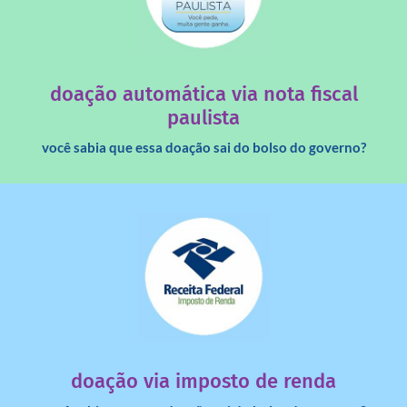
saiba mais
quando destinados à uma instituição sem fins lucrativos?
Você sabia que os créditos das notas fiscais são maiores
doação automática via nota fiscal
paulista
você sabia que essa doação sai do bolso do governo?
saiba mais
dinheiro deixa de ir para o governo?
imposto de renda para uma instituição e que esse
Você sabia que pessoas físicas podem destinar 3% do
doação via imposto de renda