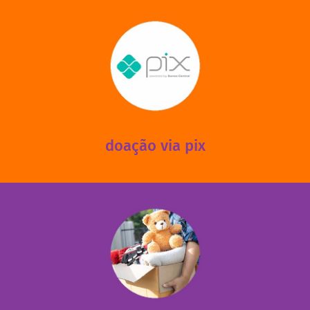
saiba mais
mantermos nossas unidades em funcionamento!
via PIX? Elas também são muito importantes para
Você sabia que recebemos também doações esporádicas
doação via pix
fale conosco
das 13h30 às 17h30 (sextas até às 16h30).
Leopoldina – De segunda a sexta, das 8h30 às 11h30 e
Você pode doar esses itens na Rua Belmonte, 547 – Vila