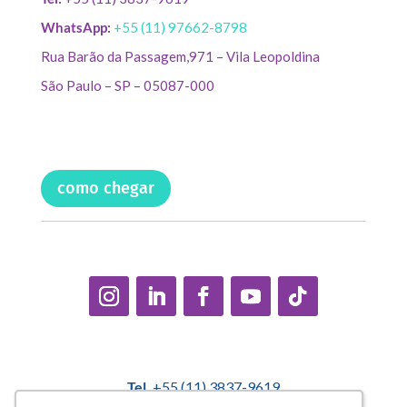
WhatsApp:
+55 (11) 97662-8798
Rua Barão da Passagem,971 – Vila Leopoldina
São Paulo – SP – 05087-000
como chegar
Tel.
+55 (11) 3837-9619
E-mail:
contato@casadopequenocidadao.org.br