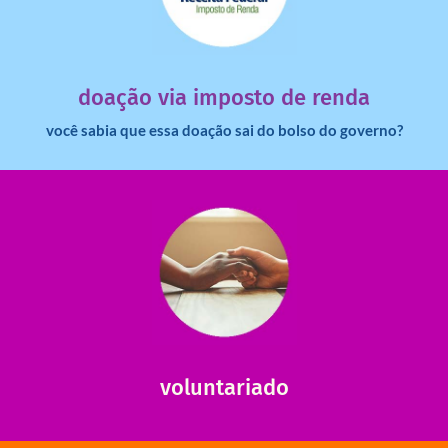
dinheiro deixa de ir para o governo?
imposto de renda para uma instituição e que esse
Você sabia que pessoas físicas podem destinar 3% do
doação via imposto de renda
você sabia que essa doação sai do bolso do governo?
saiba mais
saiba como nos ajudar.
ajudar com certos assuntos. Entre em contato conosco e
Somos muito carentes em voluntários que possam nos
voluntariado